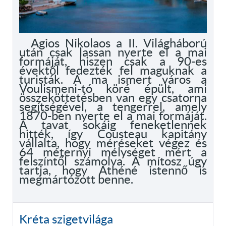
Agios Nikolaos a II. Világháború
után csak lassan nyerte el a mai
formáját, hiszen csak a 90-es
évektől fedezték fel maguknak a
turisták. A ma ismert város a
Voulismeni-tó köré épült, ami
összeköttetésben van egy csatorna
segítségével, a tengerrel, amely
1870-ben nyerte el a mai formáját.
A tavat sokáig feneketlennek
hitték, így Cousteau kapitány
vállalta, hogy méréseket végez és
64 méternyi mélységet mért a
felszíntől számolva. A mítosz úgy
tartja, hogy Athéné istennő is
megmártózott benne.
Kréta szigetvilága