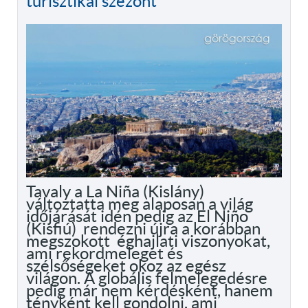
turisztikai szezont
Tavaly a La Niña (Kislány)
változtatta meg alaposan a világ
időjárását idén pedig az El Niño
(Kisfiú) rendezni újra a korábban
megszokott éghajlati viszonyokat,
ami rekordmeleget és
szélsőségeket okoz az egész
világon. A globális felmelegedésre
pedig már nem kérdésként, hanem
tényként kell gondolni, ami