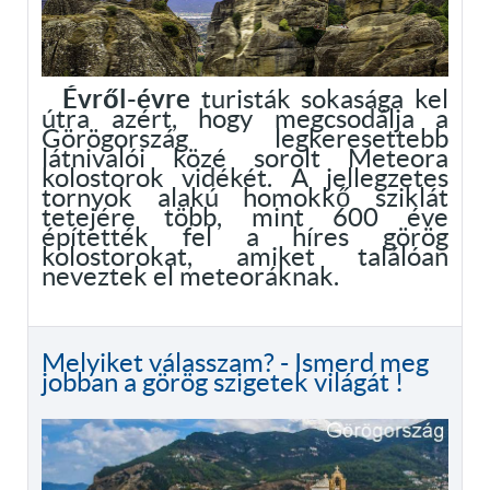
Évről-évre
turisták sokasága kel
útra azért, hogy megcsodálja a
Görögország legkeresettebb
látnivalói közé sorolt Meteora
kolostorok vidékét. A jellegzetes
tornyok alakú homokkő sziklát
tetejére több, mint 600 éve
építették fel a híres görög
kolostorokat, amiket találóan
neveztek el meteoráknak.
Melyiket válasszam? - Ismerd meg
jobban a görög szigetek világát !