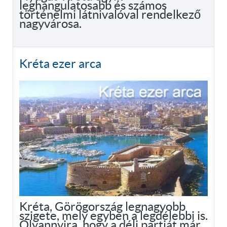
leghangulatosabb és számos
történelmi látnivalóval rendelkező
nagyvárosa.
Kréta ezer arca
Kréta, Görögország legnagyobb
szigete, mely egyben a legdélebbi is.
Olyannyira, hogy a déli partját már