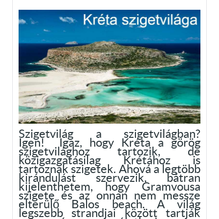
Szigetvilág a szigetvilágban?
Igen! Igaz, hogy Kréta a görög
szigetvilághoz tartozik, de
közigazgatásilag Krétához is
tartoznak szigetek. Ahová a legtöbb
kirándulást szervezik, bátran
kijelenthetem, hogy Gramvousa
szigete és az onnan nem messze
elterülő Balos beach. A világ
legszebb strandjai között tartják