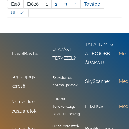
Első
Előző
1
2
3
4
Tovább
Utolsó
TALÁLD MEG
UTAZÁST
TravelBay.hu
A LEGJOBB
Meg
TERVEZEL?
ÁRAKAT!
Repülőjegy
Fapados és
SkyScanner
Meg
normál járatok
kereső
Európa,
Nemzetközi
FLiXBUS
Meg
Törökország,
buszjáratok
USA, 40+ ország
Óriási választék
Nemzetközi
Booking.com,