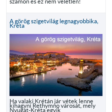
számon és ez nem véletlen!
A görög szigetvilág legnagyobbika,
Kréta
Ha valaki Krétán jár vétek lenne
kihagyni Rethymno városát, mely
Nyugat-Kréta egyik