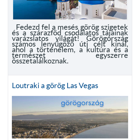
Fedezd fel a mesés görög szigetek
és a szárazföd csodálatos tájainak
varázslatos világát! Görögország
számos lenyűgöző úti célt kínál,
ahol a történelem, a kultúra és a
természet egyszerre
összetalálkoznak.
Loutraki a görög Las Vegas