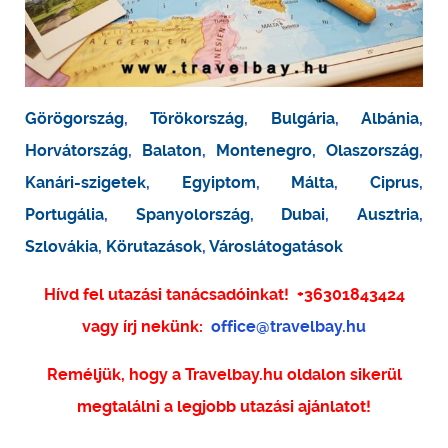
Görögország
,
Törökország
,
Bulgária
,
Albánia
,
Horvátország
,
Balaton
,
Montenegro
,
Olaszország
,
Kanári-szigetek
,
Egyiptom
,
Málta
,
Ciprus
,
Portugália
,
Spanyolország
,
Dubai
,
Ausztria
,
Szlovákia
,
Körutazások
,
Városlátogatások
Hívd fel utazási tanácsadóinkat!
+36301843424
vagy írj nekünk:
office@travelbay.hu
Reméljük, hogy a Travelbay.hu oldalon sikerül
megtalálni a legjobb utazási ajánlatot!