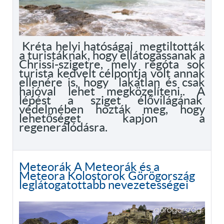
Kréta helyi hatóságai megtiltották
a turistáknak, hogy ellátogassanak a
Chrissi-szigetre, mely régóta sok
turista kedvelt célpontja volt annak
ellenére is, hogy lakatlan és csak
hajóval lehet megközelíteni.. A
lépést a sziget élővilágának
védelmében hozták meg, hogy
lehetőséget kapjon a
regenerálódásra.
Meteorák A Meteorák és a
Meteora Kolostorok Görögország
leglátogatottabb nevezetességei