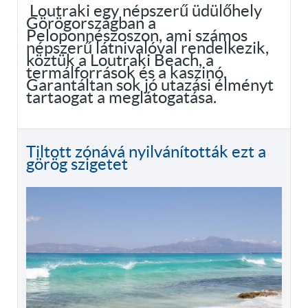
Loutraki egy népszerű üdülőhely
Görögországban a
Peloponnészoszon, ami számos
népszerű látnivalóval rendelkezik,
köztük a Loutraki Beach, a
termálforrások és a kaszinó.
Garantáltan sok jó utazási élményt
tartaogat a meglátogatása.
Tiltott zónává nyilvánították ezt a
görög szigetet