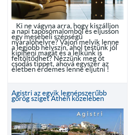
Ki ne vágyna arra, hogy kiszálljon
a napi taposómalomból és eljusson
egy mesebeli szépségű
nyaralóhelyre? Vajon melyik lenne
a legjobb helyszín, ahol testünk jól
kipiheni magát és a lelkünk is
feltöltődhet? Nézzünk meg öt
csodás tippet, ahová egyszer az
életben érdemes lenne eljutni !
Agistri az egyik legnépszerűbb
görög sziget Athén közelében