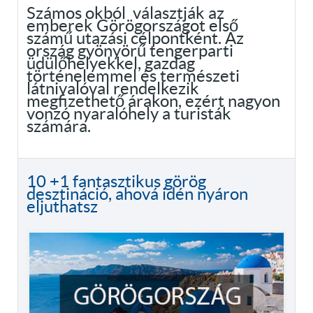
Számos okból választják az
emberek Görögországot első
számű utazási célpontként. Az
ország gyönyörű tengerparti
üdülőhelyekkel, gazdag
történelemmel és természeti
látnivalóval rendelkezik
megfizethető árakon, ezért nagyon
vonzó nyaralóhely a turisták
számára.
10 +1 fantasztikus görög
desztináció, ahová idén nyáron
eljuthatsz