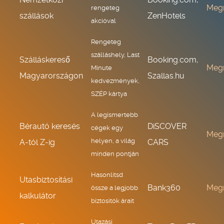
Meg
rengeteg
szállások
ZenHotels
akcióval
Rengeteg
szálláshely, Last
Szálláskereső
Booking.com,
Meg
Minute
Magyarországon
Szallas.hu
kedvezmények,
SZÉP kártya
A legismertebb
Bérautó keresés
DiSCOVER
cégek egy
Meg
helyen, a világ
A-tól Z-ig
CARS
minden pontján
Hasonlítsd
Utasbiztosítási
Bank360
Meg
össze a legjobb
kalkulátor
biztosítók árait
Utazási