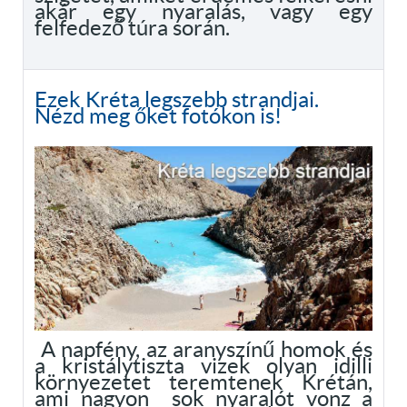
akár egy nyaralás, vagy egy
felfedező túra során.
Ezek Kréta legszebb strandjai.
Nézd meg őket fotókon is!
A napfény, az aranyszínű homok és
a kristálytiszta vizek olyan idilli
környezetet teremtenek Krétán,
ami nagyon sok nyaralót vonz a