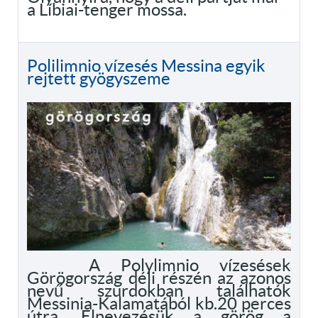
a Líbiai-tenger mossa.
Polilimnio vízesés Messina egyik
rejtett gyögyszeme
A Polylimnio vízesések
Görögország déli részén az azonos
nevű szurdokban találhatók
Messinia-Kalamatából kb.20 perces
útra. Elnevezésük a görög a