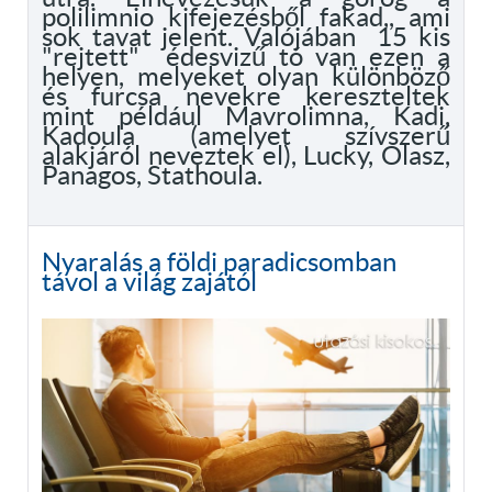
polilimnio kifejezésből fakad,, ami
sok tavat jelent. Valójában 15 kis
"rejtett" édesvizű tó van ezen a
helyen, melyeket olyan különböző
és furcsa nevekre kereszteltek
mint például Mavrolimna, Kadi,
Kadoula (amelyet szívszerű
alakjáról neveztek el), Lucky, Olasz,
Panagos, Stathoula.
Nyaralás a földi paradicsomban
távol a világ zajától