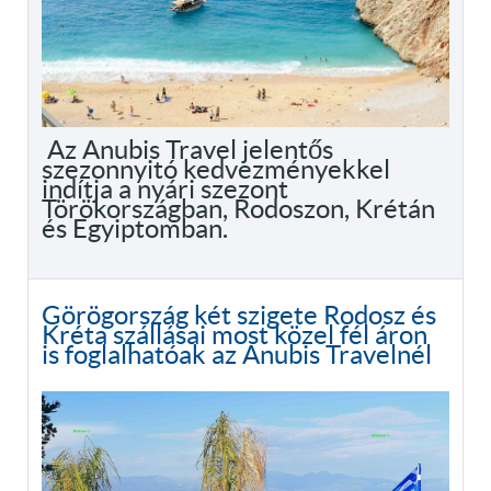
Az Anubis Travel jelentős
szezonnyitó kedvezményekkel
indítja a nyári szezont
Törökországban, Rodoszon, Krétán
és Egyiptomban.
Görögország két szigete Rodosz és
Kréta szállásai most közel fél áron
is foglalhatóak az Anubis Travelnél