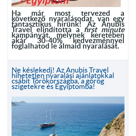
Ha már most tervezed a
következő nyaralásodat, van egy
fantasztikus hírünk! Az Anubis
Travel elindította a
first minute
kampányát, melynek keretében
akár 30-40% kedvezménnyel
foglalhatod le álmaid nyaralását.
Ne késlekedj! Az Anubis Travel
hihetetlen nyaralási ajánlatokkal
csábít Törökországba, a görög
szigetekre és Egyiptomba!