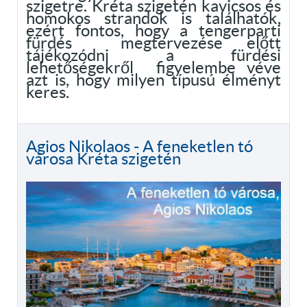
szigetre. Kréta szigetén kavicsos és
homokos strandok is találhatók,
ezért fontos, hogy a tengerparti
fürdés megtervezése előtt
tájékozódni a fürdési
lehetőségekről figyelembe véve
azt is, hogy milyen típusú élményt
keres.
Agios Nikolaos - A feneketlen tó
városa Kréta szigetén