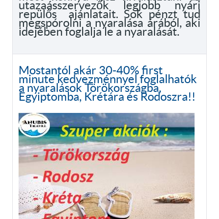
utazaásszervezők legjobb nyári
repülős ajánlatait. Sok pénzt tud
megspórolni a nyaralása árából, aki
idejében foglalja le a nyaralását.
Mostantól akár 30-40% first
minute kedvezménnyel foglalhatók
a nyaralások Törökországba,
Egyiptomba, Krétára és Rodoszra!!