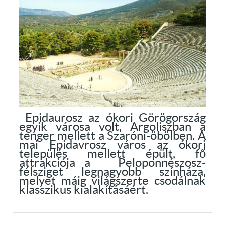
Epidaurosz az ókori Görögország
egyik városa volt, Argoliszban a
tenger mellett a Szaróni-öbölben. A
mai Epidavrosz város az ókori
település mellett épült, fő
attrakciója a Peloponnészosz-
félsziget legnagyobb színháza,
melyet máig világszerte csodálnak
klasszikus kialakításáért.