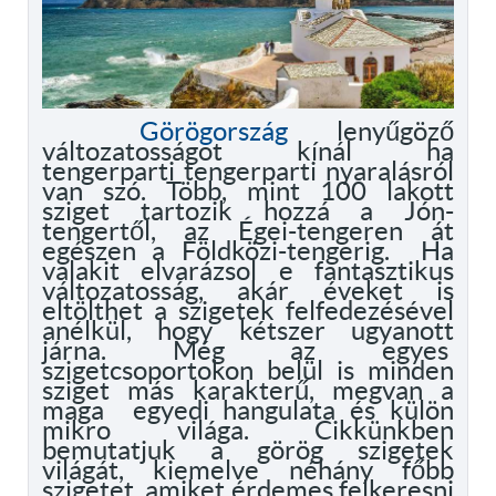
Görögország
lenyűgöző
változatosságot kínál ha
tengerparti tengerparti nyaralásról
van szó. Több, mint 100 lakott
sziget tartozik hozzá a Jón-
tengertől, az Égei-tengeren át
egészen a Földközi-tengerig. Ha
valakit elvarázsol e fantasztikus
változatosság, akár éveket is
eltölthet a szigetek felfedezésével
anélkül, hogy kétszer ugyanott
járna. Még az egyes
szigetcsoportokon belül is minden
sziget más karakterű, megvan a
maga egyedi hangulata és külön
mikro világa. Cikkünkben
bemutatjuk a görög szigetek
világát, kiemelve néhány főbb
szigetet, amiket érdemes felkeresni