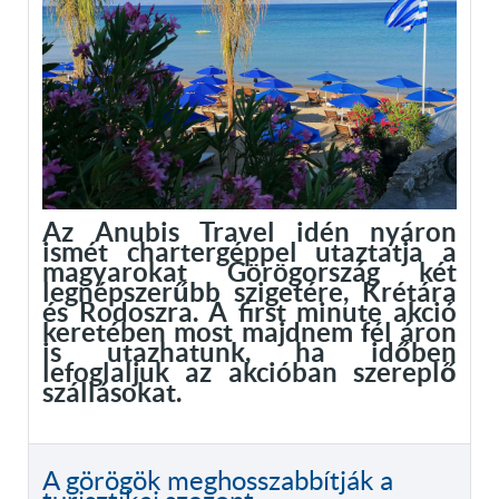
Az Anubis Travel idén nyáron
ismét chartergéppel utaztatja a
magyarokat Görögország két
legnépszerűbb szigetére, Krétára
és Rodoszra. A first minute akció
keretében most majdnem fél áron
is utazhatunk, ha időben
lefoglaljuk az akcióban szereplő
szállásokat.
A görögök meghosszabbítják a