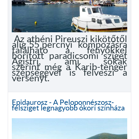
Az athéni Pireuszi kikötőtől
alig 55 percnyi kompozásra
található a fenyőkkel
borított paradicsomi sziget
Agistri, ami sokak
szerint még a Karib-tenger
szépségével is felveszi a
versenyt.
Epidaurosz - A Peloponnészosz-
félsziget legnagyobb ókori színháza