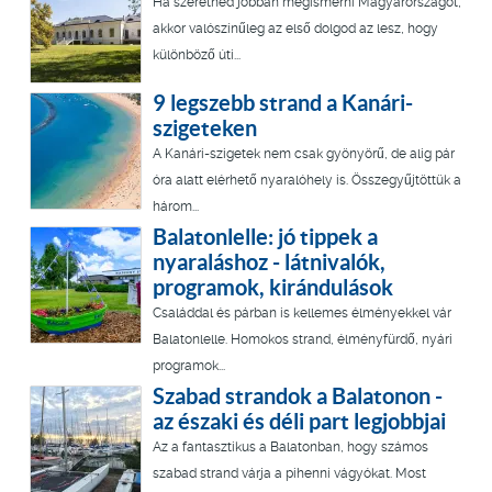
Ha szeretnéd jobban megismerni Magyarországot,
akkor valószínűleg az első dolgod az lesz, hogy
különböző úti...
9 legszebb strand a Kanári-
szigeteken
A Kanári-szigetek nem csak gyönyörű, de alig pár
óra alatt elérhető nyaralóhely is. Összegyűjtöttük a
három...
Balatonlelle: jó tippek a
nyaraláshoz - látnivalók,
programok, kirándulások
Családdal és párban is kellemes élményekkel vár
Balatonlelle. Homokos strand, élményfürdő, nyári
programok...
Szabad strandok a Balatonon -
az északi és déli part legjobbjai
Az a fantasztikus a Balatonban, hogy számos
szabad strand várja a pihenni vágyókat. Most