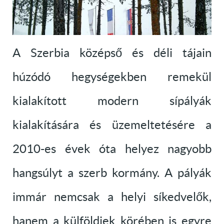
A Szerbia középső és déli tájain
húzódó hegységekben remekül
kialakított modern sípályák
kialakítására és üzemeltetésére a
2010-es évek óta helyez nagyobb
hangsúlyt a szerb kormány. A pályák
immár nemcsak a helyi síkedvelők,
hanem a külföldiek körében is egyre