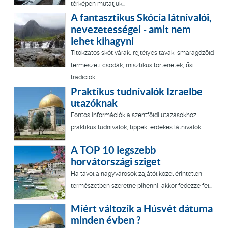
térképen mutatjuk...
A fantasztikus Skócia látnivalói,
nevezetességei - amit nem
lehet kihagyni
Titokzatos skót várak, rejtélyes tavak, smaragdzöld
természeti csodák, misztikus történetek, ősi
tradíciók...
Praktikus tudnivalók Izraelbe
utazóknak
Fontos információk a szentföldi utazásokhoz,
praktikus tudnivalók, tippek, érdekes látnivalók.
A TOP 10 legszebb
horvátországi sziget
Ha távol a nagyvárosok zajától közel érintetlen
természetben szeretne pihenni, akkor fedezze fel...
Miért változik a Húsvét dátuma
minden évben ?