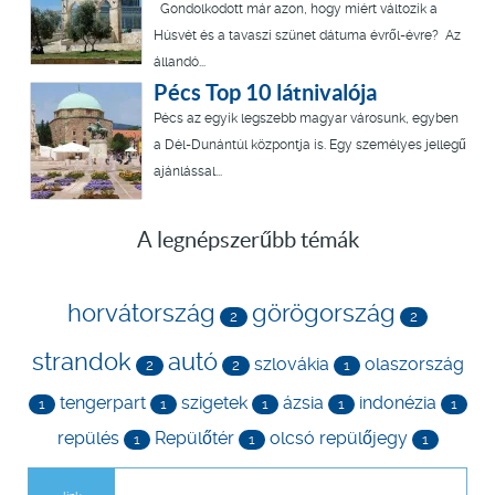
Gondolkodott már azon, hogy miért változik a
Húsvét és a tavaszi szünet dátuma évről-évre? Az
állandó...
Pécs Top 10 látnivalója
Pécs az egyik legszebb magyar városunk, egyben
a Dél-Dunántúl központja is. Egy személyes jellegű
ajánlással...
A legnépszerűbb témák
horvátország
görögország
2
2
strandok
autó
szlovákia
olaszország
2
2
1
tengerpart
szigetek
ázsia
indonézia
1
1
1
1
1
repülés
Repülőtér
olcsó repülőjegy
1
1
1