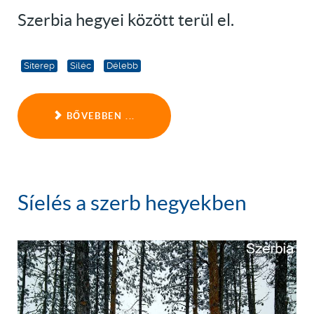
Szerbia hegyei között terül el.
Síterep
Síléc
Délebb
BŐVEBBEN ...
Síelés a szerb hegyekben