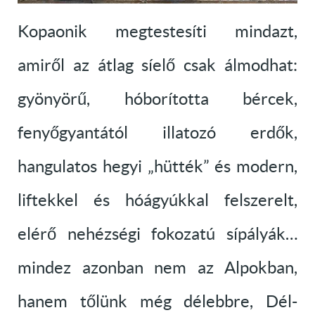
Kopaonik megtestesíti mindazt,
amiről az átlag síelő csak álmodhat:
gyönyörű, hóborította bércek,
fenyőgyantától illatozó erdők,
hangulatos hegyi „hütték” és modern,
liftekkel és hóágyúkkal felszerelt,
elérő nehézségi fokozatú sípályák…
mindez azonban nem az Alpokban,
hanem tőlünk még délebbre, Dél-