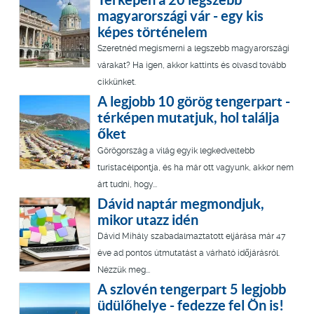
magyarországi vár - egy kis
képes történelem
Szeretnéd megismerni a legszebb magyarországi
várakat? Ha igen, akkor kattints és olvasd tovább
cikkünket.
A legjobb 10 görög tengerpart -
térképen mutatjuk, hol találja
őket
Görögország a világ egyik legkedveltebb
turistacélpontja, és ha már ott vagyunk, akkor nem
árt tudni, hogy...
Dávid naptár megmondjuk,
mikor utazz idén
Dávid Mihály szabadalmaztatott eljárása már 47
éve ad pontos útmutatást a várható időjárásról.
Nézzük meg...
A szlovén tengerpart 5 legjobb
üdülőhelye - fedezze fel Ön is!