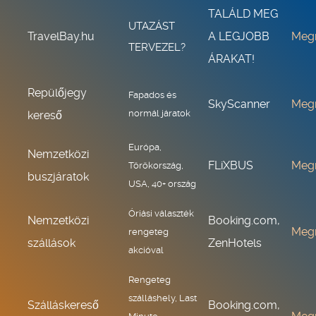
TALÁLD MEG
UTAZÁST
TravelBay.hu
A LEGJOBB
Meg
TERVEZEL?
ÁRAKAT!
Repülőjegy
Fapados és
SkyScanner
Meg
normál járatok
kereső
Európa,
Nemzetközi
FLiXBUS
Meg
Törökország,
buszjáratok
USA, 40+ ország
Óriási választék
Nemzetközi
Booking.com,
Meg
rengeteg
szállások
ZenHotels
akcióval
Rengeteg
szálláshely, Last
Szálláskereső
Booking.com,