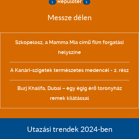
Repülőtér
1
1
Messze délen
Szkopelosz, a Mamma Mia című film forgatási
helyszíne
A Kanári-szigetek természetes medencéi - 2. rész
Burj Khalifa, Dubai – egy égig érő toronyház
remek kilátással
Utazási trendek 2024-ben