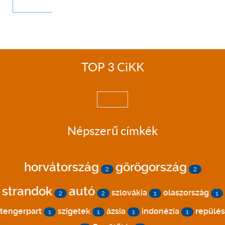
TOP 3 CiKK
Népszerű címkék
horvátország
görögország
2
2
strandok
autó
szlovákia
olaszország
2
2
1
1
tengerpart
szigetek
ázsia
indonézia
repülés
1
1
1
1