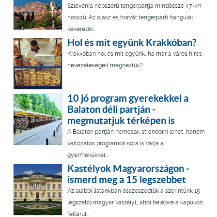
Szlovénia népszerű tengerpartja mindössze 47 km
hosszú. Az olasz és horvát tengerparti hangulat
keveredik...
Hol és mit együnk Krakkóban?
Krakkóban hol és mit együnk, ha már a város híres
nevezeteségeit megnéztük?
10 jó program gyerekekkel a
Balaton déli partján -
megmutatjuk térképen is
A Balaton partján nemcsak strandolni lehet, hanem
változatos programok sora is várja a
gyermekükkel...
Kastélyok Magyarországon -
ismerd meg a 15 legszebbet
Az alábbi listánkban összeszedtük a szerintünk 15
legszebb magyar kastélyt, ahol belépve a kapukon
feltárul...