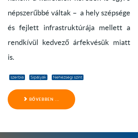
népszerűbbé váltak – a hely szépsége
és fejlett infrastruktúrája mellett a
rendkívül kedvező árfekvésük miatt
is.
szerbia
Sípályák
Nehézségi szint
BŐVEBBEN ...