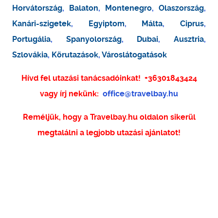
Horvátország
,
Balaton
,
Montenegro
,
Olaszország
,
Kanári-szigetek
,
Egyiptom
,
Málta
,
Ciprus
,
Portugália
,
Spanyolország
,
Dubai
,
Ausztria
,
Szlovákia
,
Körutazások
,
Városlátogatások
Hívd fel utazási tanácsadóinkat!
+36301843424
vagy írj nekünk:
office@travelbay.hu
Reméljük, hogy a Travelbay.hu oldalon sikerül
megtalálni a legjobb utazási ajánlatot!