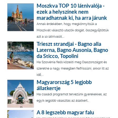
Moszkva TOP 10 látnivalója -
ezek a helyszínek nem
maradhatnak ki, ha arra járunk
Annak érdekében, hogy megkönnyítsük a
Moszkvát választó utazók dolgát, összegyűjtöttük
azt a 10 látnivalót,...
Trieszt strandjai - Bagno alla
Laterna, Bagno Ausonia, Bagno
da Sticco, Topolini
Ha Szlovénia felöl közelíti meg Olaszországot és
szeretne a nagy melegben felfrissülni, akkor itt az
idő,...
Magyarország 5 legjobb
állatkertje
Ha családi programot tervezünk gyerekekkel, az
egyik legjobb választás az állatkert…
A 8 legszebb magyar falu