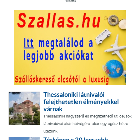
Hirdetés
Thessaloniki látnivalói
felejthetetlen élményekkel
várnak
Thessaloniki nagyszerű és megfizethető úti cél sok
látnivalóval akár hétvégére, akár egy egész hétre
utazunk.
Térképen a 20 legszebb