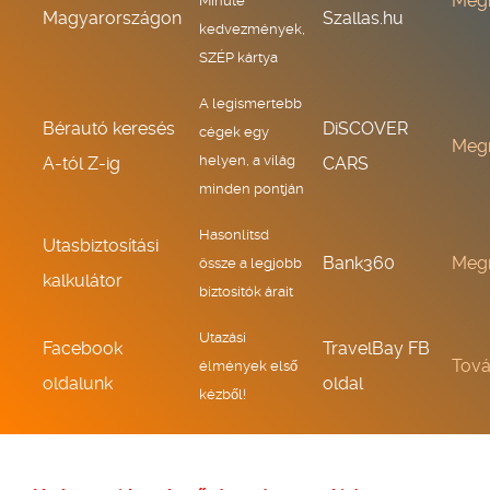
Meg
Minute
Magyarországon
Szallas.hu
kedvezmények,
SZÉP kártya
A legismertebb
Bérautó keresés
DiSCOVER
cégek egy
Meg
helyen, a világ
A-tól Z-ig
CARS
minden pontján
Hasonlítsd
Utasbiztosítási
Bank360
Meg
össze a legjobb
kalkulátor
biztosítók árait
Utazási
Facebook
TravelBay FB
Tov
élmények első
oldalunk
oldal
kézből!