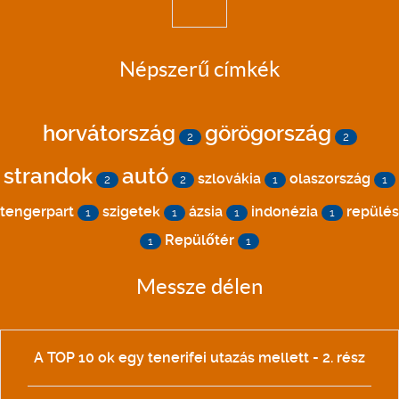
Népszerű címkék
horvátország
görögország
2
2
strandok
autó
szlovákia
olaszország
2
2
1
1
tengerpart
szigetek
ázsia
indonézia
repülés
1
1
1
1
Repülőtér
1
1
Messze délen
A TOP 10 ok egy tenerifei utazás mellett - 2. rész