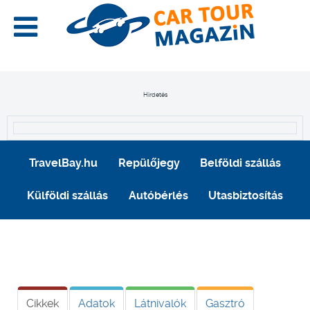
Hirdetés
TravelBay.hu
Repülőjegy
Belföldi szállás
Külföldi szállás
Autóbérlés
Utasbiztosítás
Cikkek
Adatok
Látnivalók
Gasztró