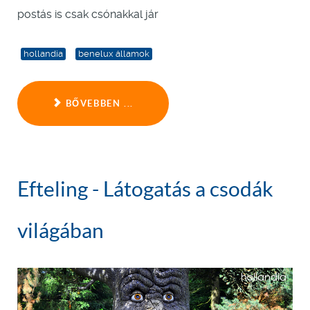
postás is csak csónakkal jár
hollandia
benelux államok
BŐVEBBEN ...
Efteling - Látogatás a csodák
világában