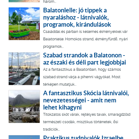
három...
Balatonlelle: jó tippek a
nyaraláshoz - látnivalók,
programok, kirándulások
Családdal és párban is kellemes élményekkel vár
Balatonlelle. Homokos strand, élményfürdő, nyári
programok...
Szabad strandok a Balatonon -
az északi és déli part legjobbjai
Az a fantasztikus a Balatonban, hogy számos
szabad strand várja a pihenni vágyókat. Most
térképen mutatjuk...
A fantasztikus Skócia látnivalói,
nevezetességei - amit nem
lehet kihagyni
Titokzatos skót várak, rejtélyes tavak, smaragdzöld
természeti csodák, misztikus történetek, ősi
tradíciók...
Praktikus tudnivalók Izraelbe