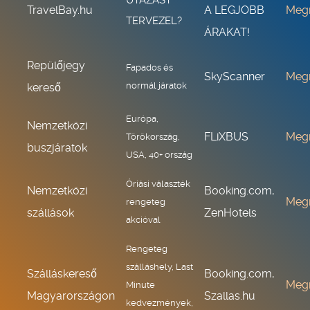
UTAZÁST
TravelBay.hu
A LEGJOBB
Meg
TERVEZEL?
ÁRAKAT!
Repülőjegy
Fapados és
SkyScanner
Meg
normál járatok
kereső
Európa,
Nemzetközi
FLiXBUS
Meg
Törökország,
buszjáratok
USA, 40+ ország
Óriási választék
Nemzetközi
Booking.com,
Meg
rengeteg
szállások
ZenHotels
akcióval
Rengeteg
szálláshely, Last
Szálláskereső
Booking.com,
Meg
Minute
Magyarországon
Szallas.hu
kedvezmények,