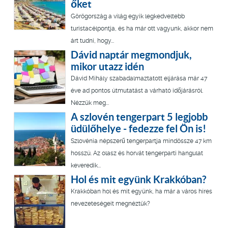
őket
Görögország a világ egyik legkedveltebb
turistacélpontja, és ha már ott vagyunk, akkor nem
árt tudni, hogy...
Dávid naptár megmondjuk,
mikor utazz idén
Dávid Mihály szabadalmaztatott eljárása már 47
éve ad pontos útmutatást a várható időjárásról.
Nézzük meg...
A szlovén tengerpart 5 legjobb
üdülőhelye - fedezze fel Ön is!
Szlovénia népszerű tengerpartja mindössze 47 km
hosszú. Az olasz és horvát tengerparti hangulat
keveredik...
Hol és mit együnk Krakkóban?
Krakkóban hol és mit együnk, ha már a város híres
nevezeteségeit megnéztük?