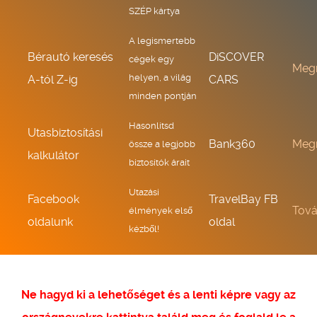
SZÉP kártya
A legismertebb
Bérautó keresés
DiSCOVER
cégek egy
Meg
helyen, a világ
A-tól Z-ig
CARS
minden pontján
Hasonlítsd
Utasbiztosítási
Bank360
Meg
össze a legjobb
kalkulátor
biztosítók árait
Utazási
Facebook
TravelBay FB
Tov
élmények első
oldalunk
oldal
kézből!
Ne hagyd ki a lehetőséget és a lenti képre vagy az