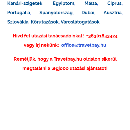
Kanári-szigetek
,
Egyiptom
,
Málta
,
Ciprus
,
Portugália
,
Spanyolország
,
Dubai
,
Ausztria
,
Szlovákia
,
Körutazások
,
Városlátogatások
Hívd fel utazási tanácsadóinkat!
+36301843424
vagy írj nekünk:
office@travelbay.hu
Reméljük, hogy a Travelbay.hu oldalon sikerül
megtalálni a legjobb utazási ajánlatot!