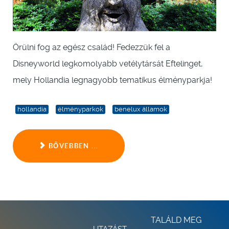
Örülni fog az egész család! Fedezzük fel a
Disneyworld legkomolyabb vetélytársát Eftelinget,
mely Hollandia legnagyobb tematikus élményparkja!
hollandia
élményparkok
benelux államok
BŐVEBBEN ...
TALÁLD MEG