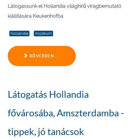
Látogassunk el Hollandia világhírű virágbemutató
kiállítására Keukenhofba.
hollandia
múzeum
BŐVEBBEN ...
Látogatás Hollandia
fővárosába, Amszterdamba -
tippek, jó tanácsok