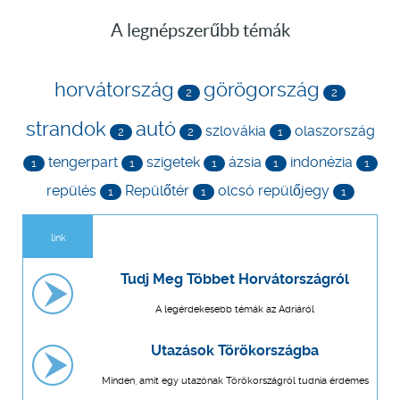
A legnépszerűbb témák
horvátország
görögország
2
2
strandok
autó
szlovákia
olaszország
2
2
1
tengerpart
szigetek
ázsia
indonézia
1
1
1
1
1
repülés
Repülőtér
olcsó repülőjegy
1
1
1
link
Tudj Meg Többet Horvátországról
A legérdekesebb témák az Adriáról
Utazások Törökországba
Minden, amit egy utazónak Törökországról tudnia érdemes