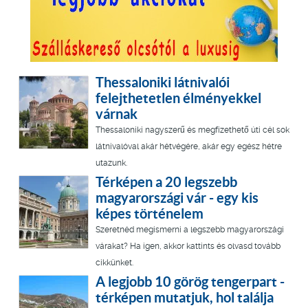
Thessaloniki látnivalói
felejthetetlen élményekkel
várnak
Thessaloniki nagyszerű és megfizethető úti cél sok
látnivalóval akár hétvégére, akár egy egész hétre
utazunk.
Térképen a 20 legszebb
magyarországi vár - egy kis
képes történelem
Szeretnéd megismerni a legszebb magyarországi
várakat? Ha igen, akkor kattints és olvasd tovább
cikkünket.
A legjobb 10 görög tengerpart -
térképen mutatjuk, hol találja