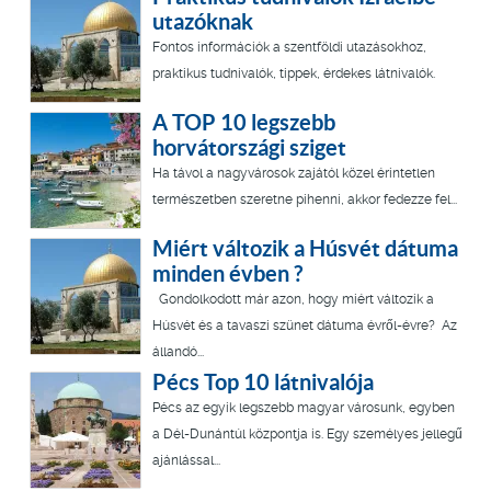
utazóknak
Fontos információk a szentföldi utazásokhoz,
praktikus tudnivalók, tippek, érdekes látnivalók.
A TOP 10 legszebb
horvátországi sziget
Ha távol a nagyvárosok zajától közel érintetlen
természetben szeretne pihenni, akkor fedezze fel...
Miért változik a Húsvét dátuma
minden évben ?
Gondolkodott már azon, hogy miért változik a
Húsvét és a tavaszi szünet dátuma évről-évre? Az
állandó...
Pécs Top 10 látnivalója
Pécs az egyik legszebb magyar városunk, egyben
a Dél-Dunántúl központja is. Egy személyes jellegű
ajánlással...