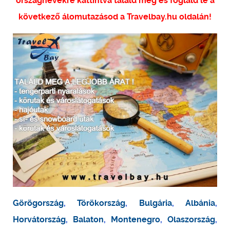
országnevekre kattintva találd meg és foglald le a
következő álomutazásod a Travelbay.hu oldalán!
Görögország
,
Törökország
,
Bulgária
,
Albánia
,
Horvátország
,
Balaton
,
Montenegro
,
Olaszország
,