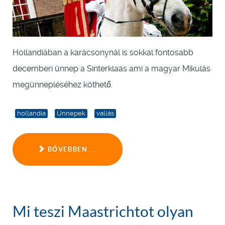
Hollandiában a karácsonynál is sokkal fontosabb
decemberi ünnep a Sinterklaas ami a magyar Mikulás
megünnepléséhez köthető.
hollandia
Ünnepek
vallás
BŐVEBBEN ...
Mi teszi Maastrichtot olyan