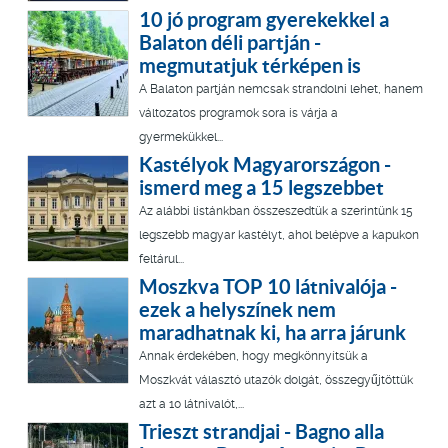
10 jó program gyerekekkel a
Balaton déli partján -
megmutatjuk térképen is
A Balaton partján nemcsak strandolni lehet, hanem
változatos programok sora is várja a
gyermekükkel...
Kastélyok Magyarországon -
ismerd meg a 15 legszebbet
Az alábbi listánkban összeszedtük a szerintünk 15
legszebb magyar kastélyt, ahol belépve a kapukon
feltárul...
Moszkva TOP 10 látnivalója -
ezek a helyszínek nem
maradhatnak ki, ha arra járunk
Annak érdekében, hogy megkönnyítsük a
Moszkvát választó utazók dolgát, összegyűjtöttük
azt a 10 látnivalót,...
Trieszt strandjai - Bagno alla