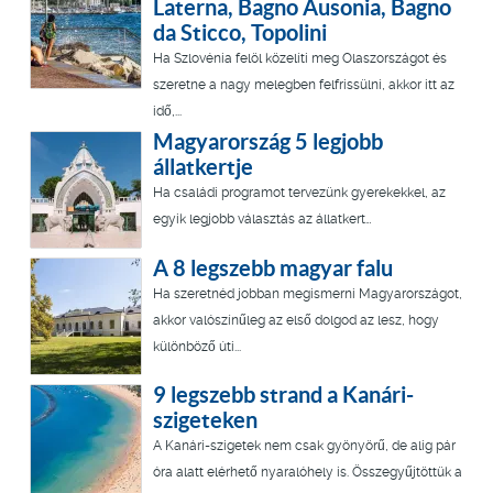
Laterna, Bagno Ausonia, Bagno
da Sticco, Topolini
Ha Szlovénia felöl közelíti meg Olaszországot és
szeretne a nagy melegben felfrissülni, akkor itt az
idő,...
Magyarország 5 legjobb
állatkertje
Ha családi programot tervezünk gyerekekkel, az
egyik legjobb választás az állatkert…
A 8 legszebb magyar falu
Ha szeretnéd jobban megismerni Magyarországot,
akkor valószínűleg az első dolgod az lesz, hogy
különböző úti...
9 legszebb strand a Kanári-
szigeteken
A Kanári-szigetek nem csak gyönyörű, de alig pár
óra alatt elérhető nyaralóhely is. Összegyűjtöttük a