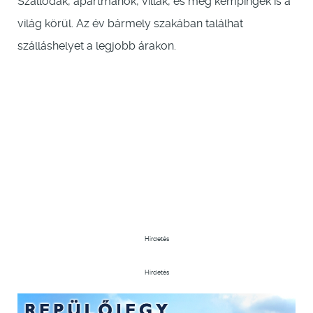
Szállodák, apartmanok, villák, és még kempingek is a
világ körül. Az év bármely szakában találhat
szálláshelyet a legjobb árakon.
Hirdetés
Hirdetés