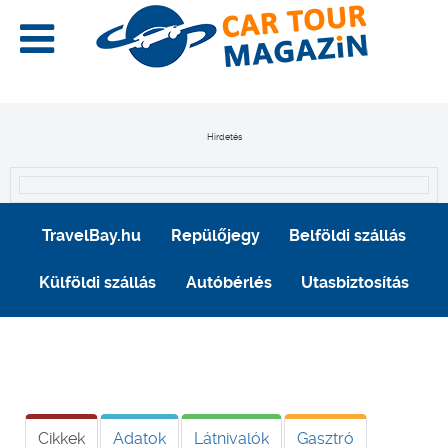
Hirdetés
TravelBay.hu
Repülőjegy
Belföldi szállás
Külföldi szállás
Autóbérlés
Utasbiztosítás
Cikkek
Adatok
Látnivalók
Gasztró