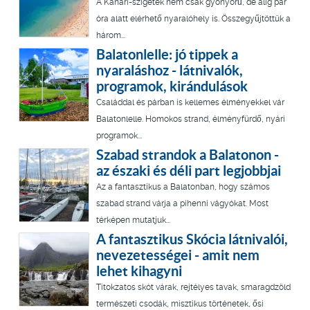
A Kanári-szigetek nem csak gyönyörű, de alig pár
óra alatt elérhető nyaralóhely is. Összegyűjtöttük a
három...
Balatonlelle: jó tippek a
nyaraláshoz - látnivalók,
programok, kirándulások
Családdal és párban is kellemes élményekkel vár
Balatonlelle. Homokos strand, élményfürdő, nyári
programok...
Szabad strandok a Balatonon -
az északi és déli part legjobbjai
Az a fantasztikus a Balatonban, hogy számos
szabad strand várja a pihenni vágyókat. Most
térképen mutatjuk...
A fantasztikus Skócia látnivalói,
nevezetességei - amit nem
lehet kihagyni
Titokzatos skót várak, rejtélyes tavak, smaragdzöld
természeti csodák, misztikus történetek, ősi