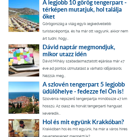
A legjobb 10 görög tengerpart -
térképen mutatjuk, hol találja
őket
Görögország a világ egyik legkedveltebb
turistacélpontja, és ha már ott vagyunk, akkor nem
árt tudni, hogy...
Dávid naptár megmondjuk,
mikor utazz idén
Dávid Mihály szabadalmaztatott eljárása már 47
éve ad pontos útmutatást a várható időjárásról.
Nézzük meg...
A szlovén tengerpart 5 legjobb
üdülőhelye - fedezze fel Ön is!
Szlovénia népszerű tengerpartja mindössze 47 km
hosszú. Az olasz és horvát tengerparti hangulat
keveredik...
Hol és mit együnk Krakkóban?
Krakkóban hol és mit együnk, ha már a város híres
nevezeteségeit megnéztük?