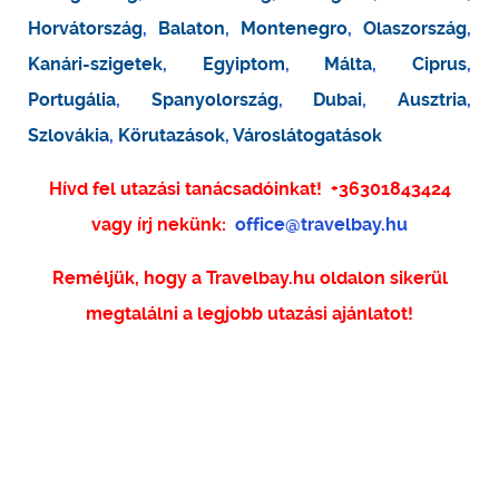
Horvátország
,
Balaton
,
Montenegro
,
Olaszország
,
Kanári-szigetek
,
Egyiptom
,
Málta
,
Ciprus
,
Portugália
,
Spanyolország
,
Dubai
,
Ausztria
,
Szlovákia
,
Körutazások
,
Városlátogatások
Hívd fel utazási tanácsadóinkat!
+36301843424
vagy írj nekünk:
office@travelbay.hu
Reméljük, hogy a Travelbay.hu oldalon sikerül
megtalálni a legjobb utazási ajánlatot!