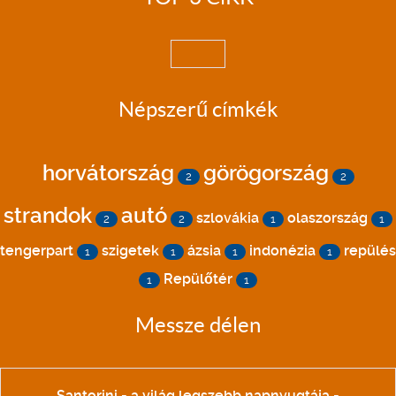
Népszerű címkék
horvátország
görögország
2
2
strandok
autó
szlovákia
olaszország
2
2
1
1
tengerpart
szigetek
ázsia
indonézia
repülés
1
1
1
1
Repülőtér
1
1
Messze délen
Santorini - a világ legszebb napnyugtája -