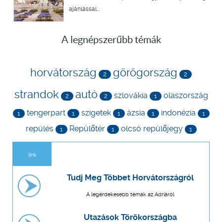
ajánlással...
A legnépszerűbb témák
horvátország
görögország
2
2
strandok
autó
szlovákia
olaszország
2
2
1
tengerpart
szigetek
ázsia
indonézia
1
1
1
1
1
repülés
Repülőtér
olcsó repülőjegy
1
1
1
link
Tudj Meg Többet Horvátországról
A legérdekesebb témák az Adriáról
Utazások Törökországba