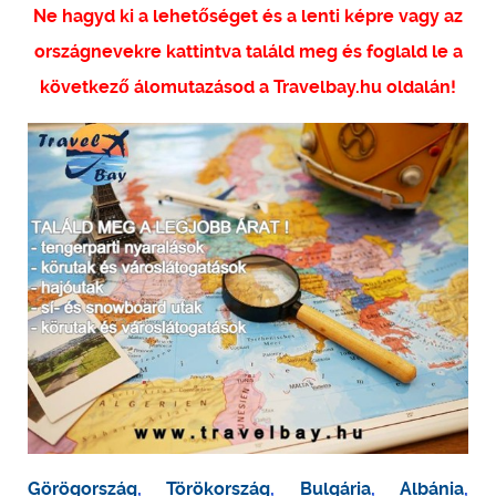
Ne hagyd ki a lehetőséget és a lenti képre vagy az
országnevekre kattintva találd meg és foglald le a
következő álomutazásod a Travelbay.hu oldalán!
Görögország
,
Törökország
,
Bulgária
,
Albánia
,