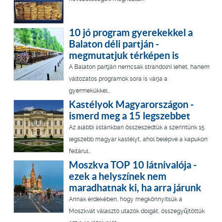
10 jó program gyerekekkel a
Balaton déli partján -
megmutatjuk térképen is
A Balaton partján nemcsak strandolni lehet, hanem
változatos programok sora is várja a
gyermekükkel...
Kastélyok Magyarországon -
ismerd meg a 15 legszebbet
Az alábbi listánkban összeszedtük a szerintünk 15
legszebb magyar kastélyt, ahol belépve a kapukon
feltárul...
Moszkva TOP 10 látnivalója -
ezek a helyszínek nem
maradhatnak ki, ha arra járunk
Annak érdekében, hogy megkönnyítsük a
Moszkvát választó utazók dolgát, összegyűjtöttük