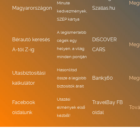
Meg
Minute
Magyarországon
Szallas.hu
kedvezmények,
SZÉP kártya
A legismertebb
Bérautó keresés
DiSCOVER
cégek egy
Meg
helyen, a világ
A-tól Z-ig
CARS
minden pontján
Hasonlítsd
Utasbiztosítási
Bank360
Meg
össze a legjobb
kalkulátor
biztosítók árait
Utazási
Facebook
TravelBay FB
Tov
élmények első
oldalunk
oldal
kézből!