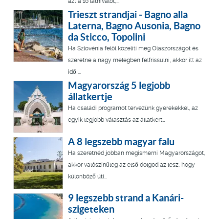
azt a 10 látnivalót,...
Trieszt strandjai - Bagno alla
Laterna, Bagno Ausonia, Bagno
da Sticco, Topolini
Ha Szlovénia felöl közelíti meg Olaszországot és
szeretne a nagy melegben felfrissülni, akkor itt az
idő,...
Magyarország 5 legjobb
állatkertje
Ha családi programot tervezünk gyerekekkel, az
egyik legjobb választás az állatkert…
A 8 legszebb magyar falu
Ha szeretnéd jobban megismerni Magyarországot,
akkor valószínűleg az első dolgod az lesz, hogy
különböző úti...
9 legszebb strand a Kanári-
szigeteken