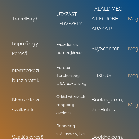
TALÁLD MEG
UTAZÁST
TravelBay.hu
A LEGJOBB
Meg
TERVEZEL?
ÁRAKAT!
Repülőjegy
Fapados és
SkyScanner
Meg
normál járatok
kereső
Európa,
Nemzetközi
FLiXBUS
Meg
Törökország,
buszjáratok
USA, 40+ ország
Óriási választék
Nemzetközi
Booking.com,
Meg
rengeteg
szállások
ZenHotels
akcióval
Rengeteg
szálláshely, Last
Szálláskereső
Booking.com,