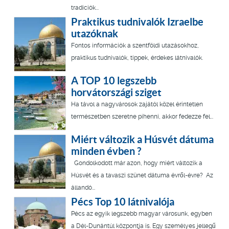
tradíciók...
Praktikus tudnivalók Izraelbe
utazóknak
Fontos információk a szentföldi utazásokhoz,
praktikus tudnivalók, tippek, érdekes látnivalók.
A TOP 10 legszebb
horvátországi sziget
Ha távol a nagyvárosok zajától közel érintetlen
természetben szeretne pihenni, akkor fedezze fel...
Miért változik a Húsvét dátuma
minden évben ?
Gondolkodott már azon, hogy miért változik a
Húsvét és a tavaszi szünet dátuma évről-évre? Az
állandó...
Pécs Top 10 látnivalója
Pécs az egyik legszebb magyar városunk, egyben
a Dél-Dunántúl központja is. Egy személyes jellegű