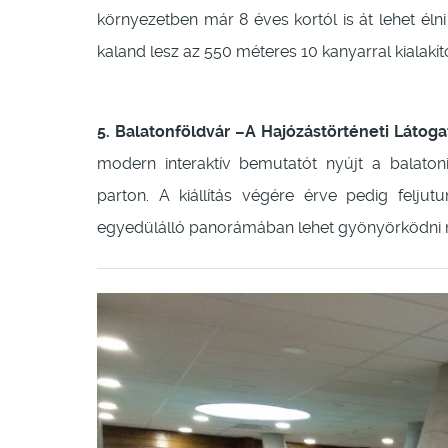
környezetben már 8 éves kortól is át lehet él
kaland lesz az 550 méteres 10 kanyarral kialakít
5. Balatonföldvár –A Hajózástörténeti Látoga
modern interaktív bemutatót nyújt a balaton
parton. A kiállítás végére érve pedig feljut
egyedülálló panorámában lehet gyönyörködni