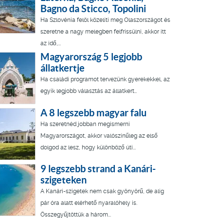
Bagno da Sticco, Topolini
Ha Szlovénia felöl közelíti meg Olaszországot és
szeretne a nagy melegben felfrissülni, akkor itt
az idő,...
Magyarország 5 legjobb
állatkertje
Ha családi programot tervezünk gyerekekkel, az
egyik legjobb választás az állatkert…
A 8 legszebb magyar falu
Ha szeretnéd jobban megismerni
Magyarországot, akkor valószínűleg az első
dolgod az lesz, hogy különböző úti...
9 legszebb strand a Kanári-
szigeteken
A Kanári-szigetek nem csak gyönyörű, de alig
pár óra alatt elérhető nyaralóhely is.
Összegyűjtöttük a három...