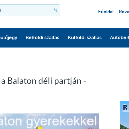
Főoldal
Rova
ülőjegy
Belföldi szállás
Külföldi szállás
Autóbér
 Balaton déli partján -