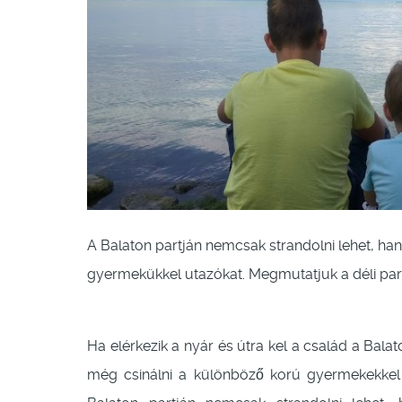
A Balaton partján nemcsak strandolni lehet, ha
gyermekükkel utazókat. Megmutatjuk a déli part
Ha elérkezik a nyár és útra kel a család a Bala
még csinálni a különböző korú gyermekekke