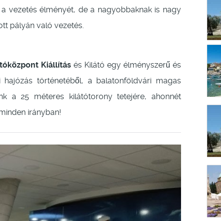
ni a vezetés élményét, de a nagyobbaknak is nagy
ott pályán való vezetés.
tóközpont Kiállítás
és Kilátó egy élményszerű és
i hajózás történetéből, a balatonföldvári magas
unk a 25 méteres kilátótorony tetejére, ahonnét
 minden irányban!