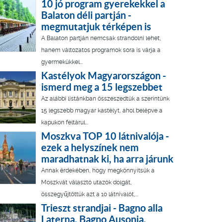
10 jó program gyerekekkel a
Balaton déli partján -
megmutatjuk térképen is
A Balaton partján nemcsak strandolni lehet,
hanem változatos programok sora is várja a
gyermekükkel...
Kastélyok Magyarországon -
ismerd meg a 15 legszebbet
Az alábbi listánkban összeszedtük a szerintünk
15 legszebb magyar kastélyt, ahol belépve a
kapukon feltárul...
Moszkva TOP 10 látnivalója -
ezek a helyszínek nem
maradhatnak ki, ha arra járunk
Annak érdekében, hogy megkönnyítsük a
Moszkvát választó utazók dolgát,
összegyűjtöttük azt a 10 látnivalót,...
Trieszt strandjai - Bagno alla
Laterna, Bagno Ausonia,