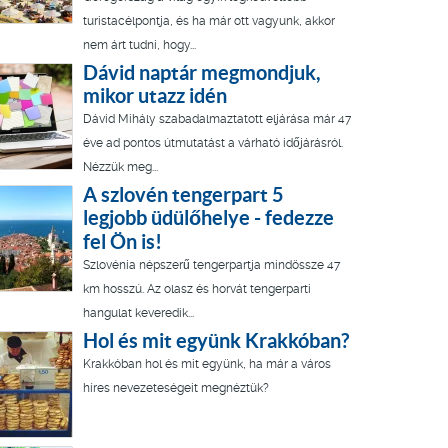
turistacélpontja, és ha már ott vagyunk, akkor
nem árt tudni, hogy...
Dávid naptár megmondjuk,
mikor utazz idén
Dávid Mihály szabadalmaztatott eljárása már 47
éve ad pontos útmutatást a várható időjárásról.
Nézzük meg...
A szlovén tengerpart 5
legjobb üdülőhelye - fedezze
fel Ön is!
Szlovénia népszerű tengerpartja mindössze 47
km hosszú. Az olasz és horvát tengerparti
hangulat keveredik...
Hol és mit együnk Krakkóban?
Krakkóban hol és mit együnk, ha már a város
híres nevezeteségeit megnéztük?