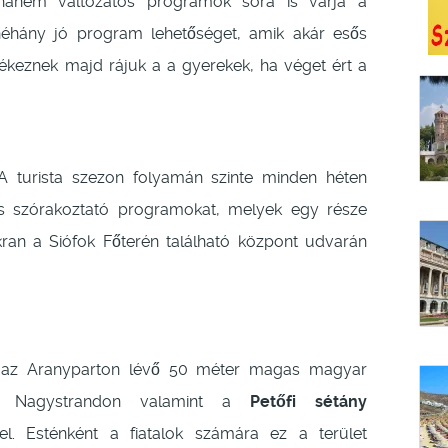
 hanem változatos programok sora is várja a
éhány jó program lehetőséget, amik akár esős
ékeznek majd rájuk a a gyerekek, ha véget ért a
A turista szezon folyamán szinte minden héten
és szórakoztató programokat, melyek egy része
ran a Siófok Főterén található központ udvarán
 az Aranyparton lévő 50 méter magas magyar
Nagystrandon valamint a
Petőfi sétány
el. Esténként a fiatalok számára ez a terület