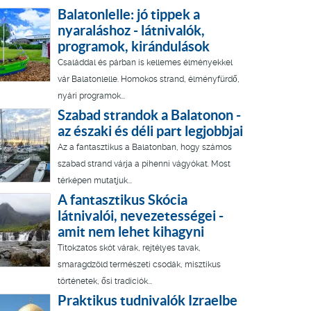
Balatonlelle: jó tippek a
nyaraláshoz - látnivalók,
programok, kirándulások
Családdal és párban is kellemes élményekkel
vár Balatonlelle. Homokos strand, élményfürdő,
nyári programok...
Szabad strandok a Balatonon -
az északi és déli part legjobbjai
Az a fantasztikus a Balatonban, hogy számos
szabad strand várja a pihenni vágyókat. Most
térképen mutatjuk...
A fantasztikus Skócia
látnivalói, nevezetességei -
amit nem lehet kihagyni
Titokzatos skót várak, rejtélyes tavak,
smaragdzöld természeti csodák, misztikus
történetek, ősi tradíciók...
Praktikus tudnivalók Izraelbe