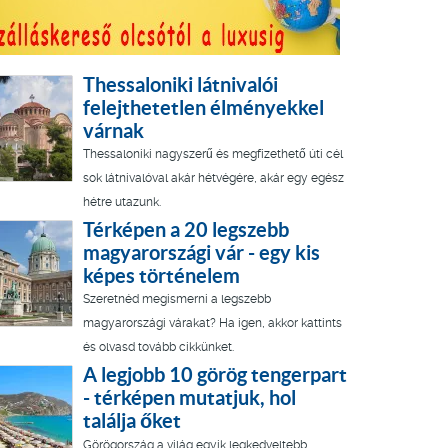
Thessaloniki látnivalói
felejthetetlen élményekkel
várnak
Thessaloniki nagyszerű és megfizethető úti cél
sok látnivalóval akár hétvégére, akár egy egész
hétre utazunk.
Térképen a 20 legszebb
magyarországi vár - egy kis
képes történelem
Szeretnéd megismerni a legszebb
magyarországi várakat? Ha igen, akkor kattints
és olvasd tovább cikkünket.
A legjobb 10 görög tengerpart
- térképen mutatjuk, hol
találja őket
Görögország a világ egyik legkedveltebb