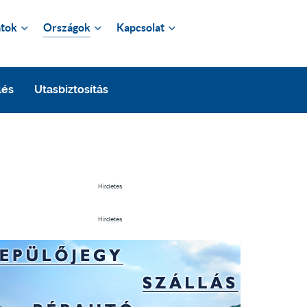
tok
Országok
Kapcsolat
lés
Utasbiztosítás
Hirdetés
Hirdetés