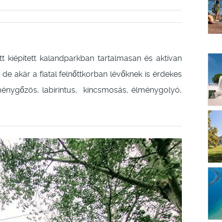
t kiépített kalandparkban tartalmasan és aktívan
s de akár a fiatal felnőttkorban lévőknek is érdekes
ménygőzös, labirintus, kincsmosás, élménygolyó,