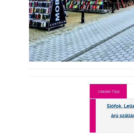
Utazási Tipp
Siófok, Lel
árú szállá