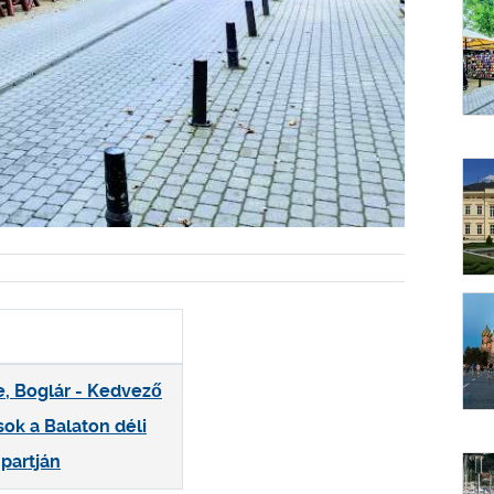
le, Boglár - Kedvező
sok a Balaton déli
partján