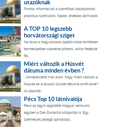
utazóknak
Fontos információk a szentföldi utazásokhoz,
praktikus tudnivalók, tippek, érdekes látnivalók.
A TOP 10 legszebb
horvátországi sziget
Ha távol a nagyvárosok zajától közel érintetlen
természetben szeretne pihenni, akkor fedezze
fel...
Miért változik a Húsvét
dátuma minden évben ?
Gondolkodott már azon, hogy miért változik a
Húsvét és a tavaszi szünet dátuma évről-évre?
Az állandó...
Pécs Top 10 látnivalója
Pécs az egyik legszebb magyar városunk,
egyben a Dél-Dunántúl központja is. Egy
személyes jellegű ajánlással...