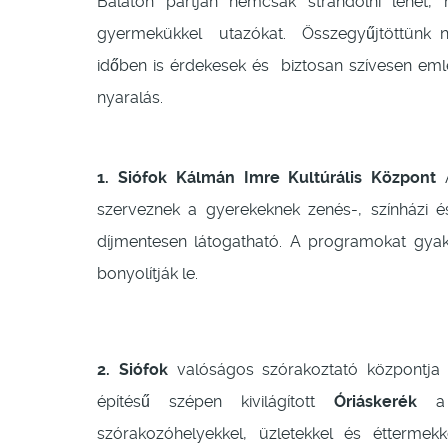
Balaton partján nemcsak strandolni lehet,
gyermekükkel utazókat. Összegyűjtöttünk n
időben is érdekesek és biztosan szívesen eml
nyaralás.
1. Siófok Kálmán Imre Kultúrális Központ
szerveznek a gyerekeknek zenés-, színházi 
díjmentesen látogatható. A programokat gyak
bonyolítják le.
2. Siófok
valóságos szórakoztató központja
építésű szépen kivilágított
Óriáskerék
a 
szórakozóhelyekkel, üzletekkel és éttermekk