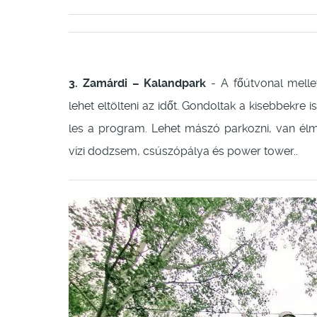
3. Zamárdi – Kalandpark
- A főútvonal mellet
lehet eltölteni az időt. Gondoltak a kisebbekre i
les a program. Lehet mászó parkozni, van él
vízi dodzsem, csúszópálya és power tower..