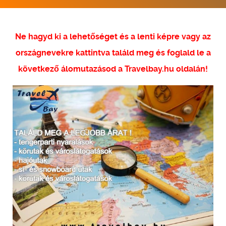
Ne hagyd ki a lehetőséget és a lenti képre vagy az
országnevekre kattintva találd meg és foglald le a
következő álomutazásod a Travelbay.hu oldalán!