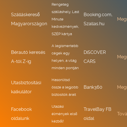
Rengeteg
szálláshely, Last
Szálláskereső
Booking.com,
Meg
Minute
Magyarországon
Szallas.hu
kedvezmények,
SZÉP kártya
A legismertebb
Bérautó keresés
DiSCOVER
cégek egy
Meg
helyen, a világ
A-tól Z-ig
CARS
minden pontján
Hasonlítsd
Utasbiztosítási
Bank360
Meg
össze a legjobb
kalkulátor
biztosítók árait
Utazási
Facebook
TravelBay FB
Tov
élmények első
oldalunk
oldal
kézből!