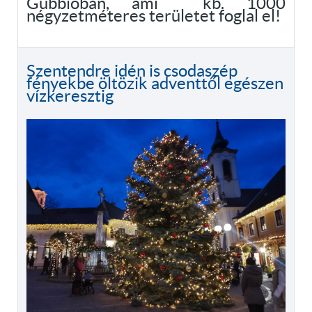
Gubbióban, ami kb. 1000
négyzetméteres területet foglal el!
Szentendre idén is csodaszép
fényekbe öltözik adventtől egészen
vízkeresztig