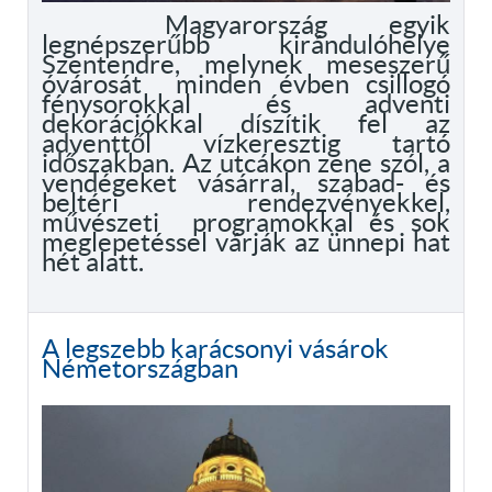
Magyarország egyik
legnépszerűbb kirándulóhelye
Szentendre, melynek meseszerű
óvárosát minden évben csillogó
fénysorokkal és adventi
dekorációkkal díszítik fel az
adventtől vízkeresztig tartó
időszakban. Az utcákon zene szól, a
vendégeket vásárral, szabad- és
beltéri rendezvényekkel,
művészeti programokkal és sok
meglepetéssel várják az ünnepi hat
hét alatt.
A legszebb karácsonyi vásárok
Németországban