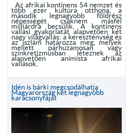
Az afrikai kontinens 54 nemzet és
több ezer kultúra otthona, a
második legnagyobb földrész
népességét csaknem másfél
milliárdra becsülik. A kontinens
vallási gyakorlatát alapvetően két
nagy világvallás: a kereszténység és
az iszlám határozza meg, melyek
mellett párhuzamosan vagy
szinkretizmusban léteznek az
alapvetően animista afrikai
vallások.
Idén is bárki megcsodálhatja
Magyarország két legnagyobb
karácsonyfáját