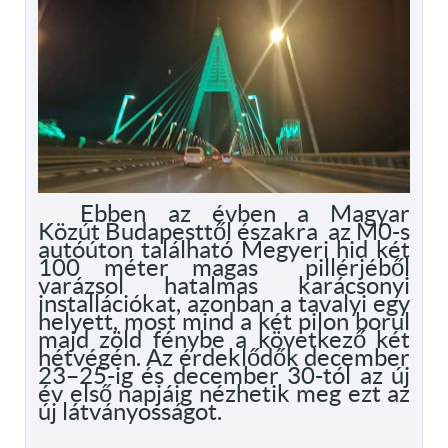
Ebben az évben a Magyar
Közút Budapesttől északra az M0-s
autóúton található Megyeri hid két
100 méter magas pillérjéből
varázsol hatalmas karácsonyi
installációkat, azonban a tavalyi egy
helyett, most mind a két pilon borul
majd zöld fénybe a következő két
hétvégén. Az érdeklődők december
23–25-ig és december 30-tól az új
év első napjáig nézhetik meg ezt az
új látványosságot.