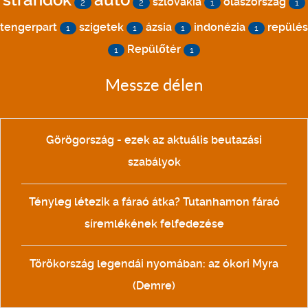
strandok
autó
szlovákia
olaszország
2
2
1
1
tengerpart
szigetek
ázsia
indonézia
repülés
1
1
1
1
Repülőtér
1
1
Messze délen
Görögország - ezek az aktuális beutazási
szabályok
Tényleg létezik a fáraó átka? Tutanhamon fáraó
síremlékének felfedezése
Törökország legendái nyomában: az ókori Myra
(Demre)