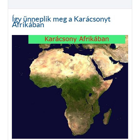
Így ünneplik meg a Karácsonyt
Afrikában