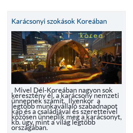
Karácsonyi szokások Koreában
Mivel Dél-Koreában nagyon sok
keresztény él, a karácsony nemzeti
ünnepnek számít. Ilyenkor a
legtöbb munkavállaló szabadnapot
kap és a családjával és szeretteivel
közösen ünneplik meg a karácsonyt,
kb. úgy, mint a világ legtöbb
országában.