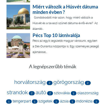
Miért változik a Húsvét dátuma
minden évben ?
Gondolkodott már azon, hogy miért változik a
Húsvét és a tavaszi szünet dátuma évről-évre? Az
állandó...
Pécs Top 10 látnivalója
Pécs az egyik legszebb magyar városunk, egyben
a Dél-Dunántúl központja is. Egy személyes jellegű
ajánlással...
A legnépszerűbb témák
horvátország
görögország
2
2
strandok
autó
szlovákia
olaszország
2
2
1
tengerpart
szigetek
ázsia
indonézia
1
1
1
1
1