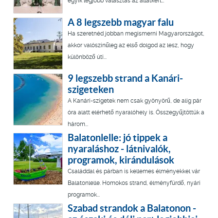
egyik legjobb választás az állatkert…
A 8 legszebb magyar falu
Ha szeretnéd jobban megismerni Magyarországot,
akkor valószínűleg az első dolgod az lesz, hogy
különböző úti...
9 legszebb strand a Kanári-
szigeteken
A Kanári-szigetek nem csak gyönyörű, de alig pár
óra alatt elérhető nyaralóhely is. Összegyűjtöttük a
három...
Balatonlelle: jó tippek a
nyaraláshoz - látnivalók,
programok, kirándulások
Családdal és párban is kellemes élményekkel vár
Balatonlelle. Homokos strand, élményfürdő, nyári
programok...
Szabad strandok a Balatonon -