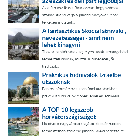
az északi és déli part legjobbjai
Az a fantasztikus a Balatonban, hogy számos
szabad strand várja a pihenni vágyókat. Most
térképen mutatjuk...
A fantasztikus Skócia látnivalói,
nevezetességei - amit nem
lehet kihagyni
Titokzatos skót várak, rejtélyes tavak, smaragdzöld
természeti csodák, misztikus történetek, ősi
tradíciók...
Praktikus tudnivalók Izraelbe
utazóknak
Fontos információk a szentföldi utazásokhoz,
praktikus tudnivalók, tippek, érdekes látnivalók.
A TOP 10 legszebb
horvátországi sziget
Ha távol a nagyvárosok zajától közel érintetlen
természetben szeretne pihenni, akkor fedezze fel...