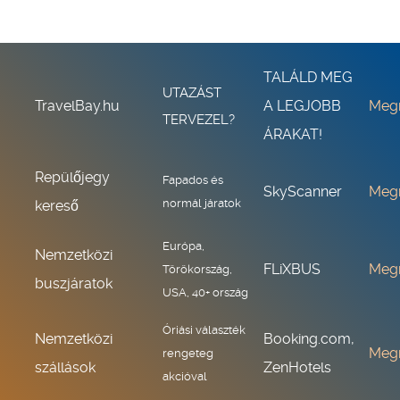
TALÁLD MEG
UTAZÁST
TravelBay.hu
A LEGJOBB
Meg
TERVEZEL?
ÁRAKAT!
Repülőjegy
Fapados és
SkyScanner
Meg
normál járatok
kereső
Európa,
Nemzetközi
FLiXBUS
Meg
Törökország,
buszjáratok
USA, 40+ ország
Óriási választék
Nemzetközi
Booking.com,
Meg
rengeteg
szállások
ZenHotels
akcióval