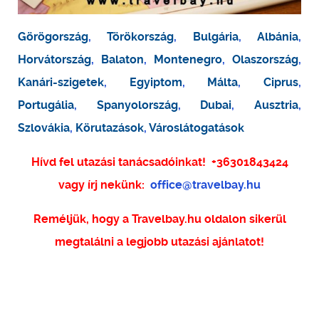
Görögország
,
Törökország
,
Bulgária
,
Albánia
,
Horvátország
,
Balaton
,
Montenegro
,
Olaszország
,
Kanári-szigetek
,
Egyiptom
,
Málta
,
Ciprus
,
Portugália
,
Spanyolország
,
Dubai
,
Ausztria
,
Szlovákia
,
Körutazások
,
Városlátogatások
Hívd fel utazási tanácsadóinkat!
+36301843424
vagy írj nekünk:
office@travelbay.hu
Reméljük, hogy a Travelbay.hu oldalon sikerül
megtalálni a legjobb utazási ajánlatot!