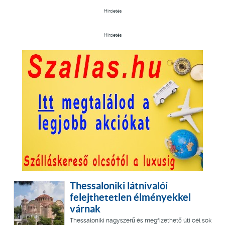
Hirdetés
Hirdetés
Thessaloniki látnivalói
felejthetetlen élményekkel
várnak
Thessaloniki nagyszerű és megfizethető úti cél sok