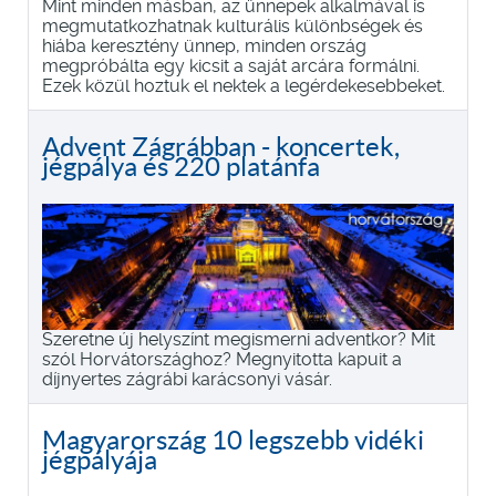
Mint minden másban, az ünnepek alkalmával is
megmutatkozhatnak kulturális különbségek és
hiába keresztény ünnep, minden ország
megpróbálta egy kicsit a saját arcára formálni.
Ezek közül hoztuk el nektek a legérdekesebbeket.
Advent Zágrábban - koncertek,
jégpálya és 220 platánfa
Szeretne új helyszínt megismerni adventkor? Mit
szól Horvátországhoz? Megnyitotta kapuit a
díjnyertes zágrábi karácsonyi vásár.
Magyarország 10 legszebb vidéki
jégpályája