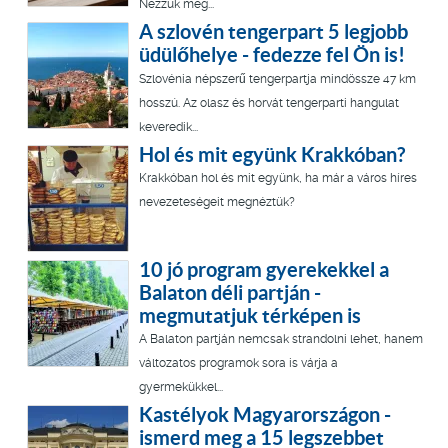
Nézzük meg...
A szlovén tengerpart 5 legjobb
üdülőhelye - fedezze fel Ön is!
Szlovénia népszerű tengerpartja mindössze 47 km
hosszú. Az olasz és horvát tengerparti hangulat
keveredik...
Hol és mit együnk Krakkóban?
Krakkóban hol és mit együnk, ha már a város híres
nevezeteségeit megnéztük?
10 jó program gyerekekkel a
Balaton déli partján -
megmutatjuk térképen is
A Balaton partján nemcsak strandolni lehet, hanem
változatos programok sora is várja a
gyermekükkel...
Kastélyok Magyarországon -
ismerd meg a 15 legszebbet