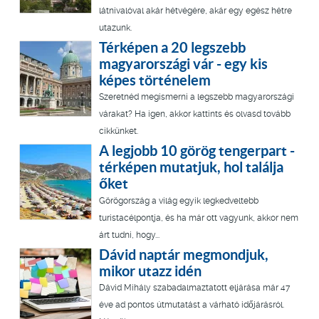
látnivalóval akár hétvégére, akár egy egész hétre
utazunk.
Térképen a 20 legszebb
magyarországi vár - egy kis
képes történelem
Szeretnéd megismerni a legszebb magyarországi
várakat? Ha igen, akkor kattints és olvasd tovább
cikkünket.
A legjobb 10 görög tengerpart -
térképen mutatjuk, hol találja
őket
Görögország a világ egyik legkedveltebb
turistacélpontja, és ha már ott vagyunk, akkor nem
árt tudni, hogy...
Dávid naptár megmondjuk,
mikor utazz idén
Dávid Mihály szabadalmaztatott eljárása már 47
éve ad pontos útmutatást a várható időjárásról.