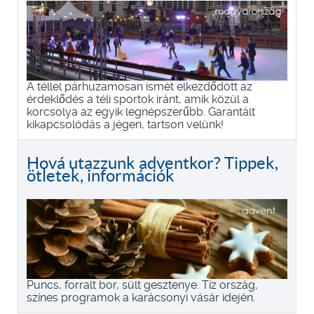
A téllel párhuzamosan ismét elkezdődött az
érdeklődés a téli sportok iránt, amik közül a
korcsolya az egyik legnépszerűbb. Garantált
kikapcsolódás a jégen, tartson velünk!
Hová utazzunk adventkor? Tippek,
ötletek, információk
Puncs, forralt bor, sült gesztenye. Tíz ország,
színes programok a karácsonyi vásár idején.