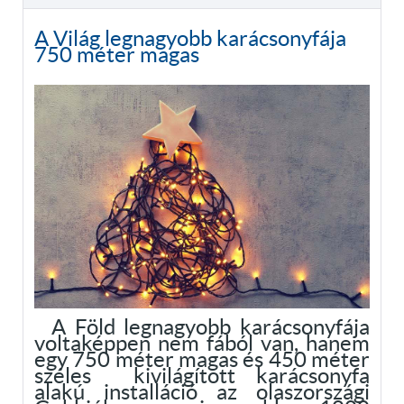
A Világ legnagyobb karácsonyfája
750 méter magas
A Föld legnagyobb karácsonyfája
voltaképpen nem fából van, hanem
egy 750 méter magas és 450 méter
széles kivilágított karácsonyfa
alakú installáció az olaszországi