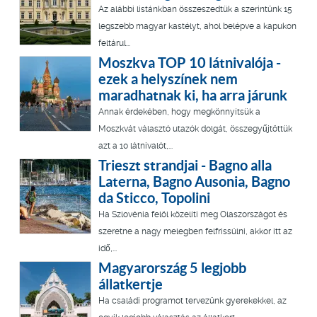
Az alábbi listánkban összeszedtük a szerintünk 15
legszebb magyar kastélyt, ahol belépve a kapukon
feltárul...
Moszkva TOP 10 látnivalója -
ezek a helyszínek nem
maradhatnak ki, ha arra járunk
Annak érdekében, hogy megkönnyítsük a
Moszkvát választó utazók dolgát, összegyűjtöttük
azt a 10 látnivalót,...
Trieszt strandjai - Bagno alla
Laterna, Bagno Ausonia, Bagno
da Sticco, Topolini
Ha Szlovénia felöl közelíti meg Olaszországot és
szeretne a nagy melegben felfrissülni, akkor itt az
idő,...
Magyarország 5 legjobb
állatkertje
Ha családi programot tervezünk gyerekekkel, az