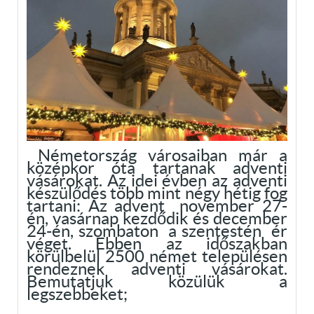
Németország városaiban már a
középkor óta tartanak adventi
vásárokat. Az idei évben az adventi
készülődés több mint négy hétig fog
tartani: Az advent november 27-
én, vasárnap kezdődik és december
24-én, szombaton a szentestén ér
véget. Ebben az időszakban
körülbelül 2500 német településen
rendeznek adventi vásárokat.
Bemutatjuk közülük a
legszebbeket;