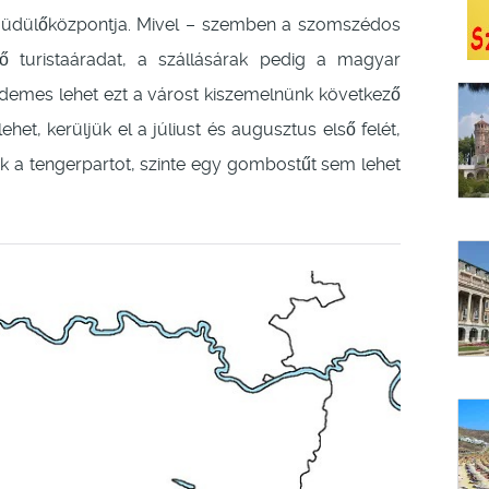
ő üdülőközpontja. Mivel – szemben a szomszédos
ő turistaáradat, a szállásárak pedig a magyar
érdemes lehet ezt a várost kiszemelnünk következő
het, kerüljük el a júliust és augusztus első felét,
ítik a tengerpartot, szinte egy gombostűt sem lehet