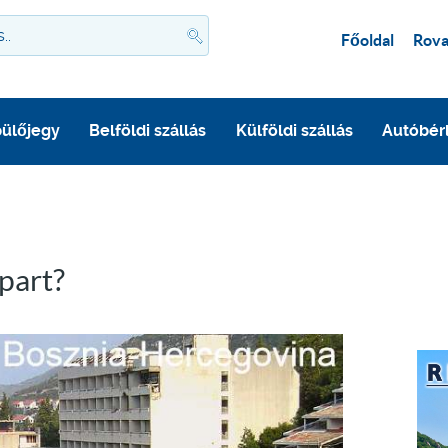
Főoldal
Rova
ülőjegy
Belföldi szállás
Külföldi szállás
Autóbér
part?