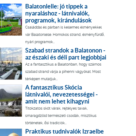
Balatonlelle: jó tippek a
nyaraláshoz - látnivalók,
programok, kirándulások
Családdal és párban is kellemes élményekkel
vár Balatonlelle. Homokos strand, élményfürdő,
nyári programok...
Szabad strandok a Balatonon -
az északi és déli part legjobbjai
Az a fantasztikus a Balatonban, hogy számos
szabad strand várja a pihenni vágyókat. Most
térképen mutatjuk...
A fantasztikus Skócia
látnivalói, nevezetességei -
amit nem lehet kihagyni
Titokzatos skót várak, rejtélyes tavak,
smaragdzöld természeti csodák, misztikus
történetek, ősi tradíciók...
Praktikus tudnivalók Izraelbe