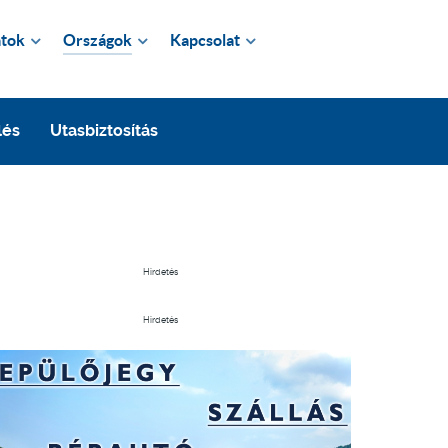
tok
Országok
Kapcsolat
lés
Utasbiztosítás
Hirdetés
Hirdetés