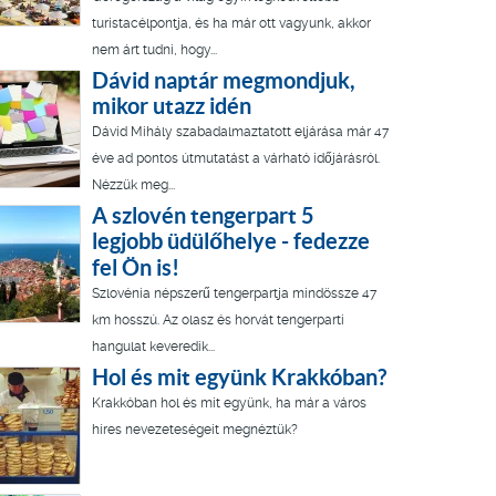
turistacélpontja, és ha már ott vagyunk, akkor
nem árt tudni, hogy...
Dávid naptár megmondjuk,
mikor utazz idén
Dávid Mihály szabadalmaztatott eljárása már 47
éve ad pontos útmutatást a várható időjárásról.
Nézzük meg...
A szlovén tengerpart 5
legjobb üdülőhelye - fedezze
fel Ön is!
Szlovénia népszerű tengerpartja mindössze 47
km hosszú. Az olasz és horvát tengerparti
hangulat keveredik...
Hol és mit együnk Krakkóban?
Krakkóban hol és mit együnk, ha már a város
híres nevezeteségeit megnéztük?