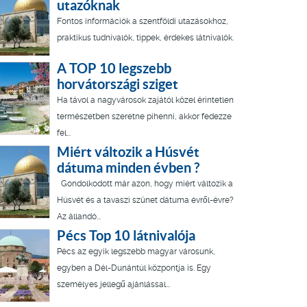
utazóknak
Fontos információk a szentföldi utazásokhoz,
praktikus tudnivalók, tippek, érdekes látnivalók.
A TOP 10 legszebb
horvátországi sziget
Ha távol a nagyvárosok zajától közel érintetlen
természetben szeretne pihenni, akkor fedezze
fel...
Miért változik a Húsvét
dátuma minden évben ?
Gondolkodott már azon, hogy miért változik a
Húsvét és a tavaszi szünet dátuma évről-évre?
Az állandó...
Pécs Top 10 látnivalója
Pécs az egyik legszebb magyar városunk,
egyben a Dél-Dunántúl központja is. Egy
személyes jellegű ajánlással...