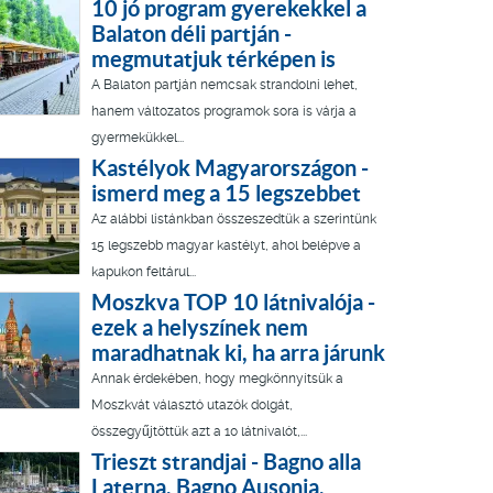
10 jó program gyerekekkel a
Balaton déli partján -
megmutatjuk térképen is
A Balaton partján nemcsak strandolni lehet,
hanem változatos programok sora is várja a
gyermekükkel...
Kastélyok Magyarországon -
ismerd meg a 15 legszebbet
Az alábbi listánkban összeszedtük a szerintünk
15 legszebb magyar kastélyt, ahol belépve a
kapukon feltárul...
Moszkva TOP 10 látnivalója -
ezek a helyszínek nem
maradhatnak ki, ha arra járunk
Annak érdekében, hogy megkönnyítsük a
Moszkvát választó utazók dolgát,
összegyűjtöttük azt a 10 látnivalót,...
Trieszt strandjai - Bagno alla
Laterna, Bagno Ausonia,