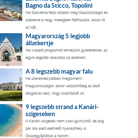
Bagno da Sticco, Topolini
Ha Szlovénia felöl közelíti meg Olaszországot és
szeretne a nagy melegben felfrissülni, akkor itt
az idő,...
Magyarország 5 legjobb
állatkertje
Ha családi programot tervezünk gyerekekkel, az
egyik legjobb választás az állatkert…
A 8 legszebb magyar falu
Ha szeretnéd jobban megismerni
Magyarországot, akkor valószínűleg az első
dolgod az lesz, hogy különböző úti...
9 legszebb strand a Kanári-
szigeteken
A Kanári-szigetek nem csak gyönyörű, de alig
pár óra alatt elérhető nyaralóhely is.
Összegyűjtöttük a három...