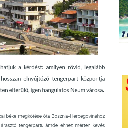
hatjuk a kérdést: amilyen rövid, legalább
hosszan elnyújtózó tengerpart központja
ten elterülő, igen hangulatos Neum városa.
lócai béke megkötése óta Bosznia-Hercegovinához
 árasztó tengerparti, ámde ehhez mérten kevés