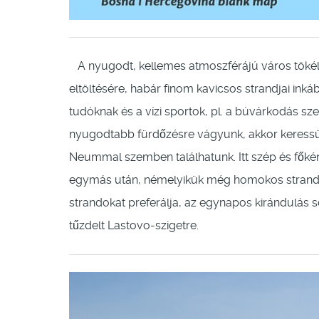
A nyugodt, kellemes atmoszférájú város tökéle
eltöltésére, habár finom kavicsos strandjai in
tudóknak és a vízi sportok, pl. a búvárkodás sz
nyugodtabb fürdőzésre vágyunk, akkor keressük
Neummal szemben találhatunk. Itt szép és fők
egymás után, némelyikük még homokos strandsza
strandokat preferálja, az egynapos kirándulás s
tűzdelt Lastovo-szigetre.