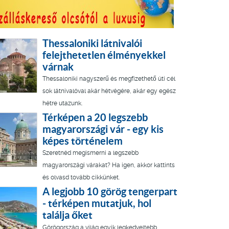
Thessaloniki látnivalói
felejthetetlen élményekkel
várnak
Thessaloniki nagyszerű és megfizethető úti cél
sok látnivalóval akár hétvégére, akár egy egész
hétre utazunk.
Térképen a 20 legszebb
magyarországi vár - egy kis
képes történelem
Szeretnéd megismerni a legszebb
magyarországi várakat? Ha igen, akkor kattints
és olvasd tovább cikkünket.
A legjobb 10 görög tengerpart
- térképen mutatjuk, hol
találja őket
Görögország a világ egyik legkedveltebb