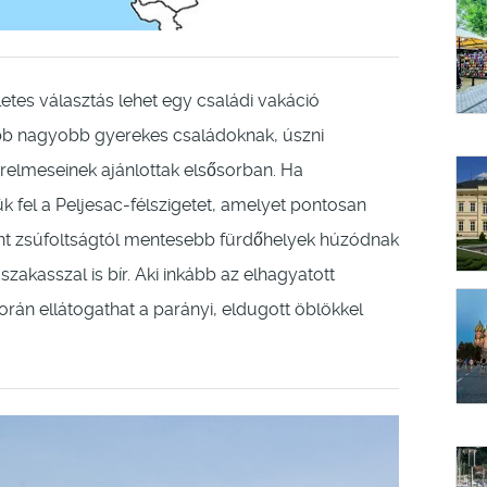
tes választás lehet egy családi vakáció
kább nagyobb gyerekes családoknak, úszni
erelmeseinek ajánlottak elsősorban. Ha
 fel a Peljesac-félszigetet, amelyet pontosan
ént zsúfoltságtól mentesebb fürdőhelyek húzódnak
kasszal is bír. Aki inkább az elhagyatott
orán ellátogathat a parányi, eldugott öblökkel