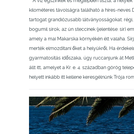
A víz égszínkék és meglepően tiszta, a helyie
kilométeres távolságra található a híres-neve
tartogat grandiózusabb látványosságokat: régi, 
bogumil sírok, az ún steccinek (jelentése: sír) 
amely a mai Makarska környékén élt valaha. Sírj
merték elmozdítani őket a helyükről. Ha érdekel
gyarmatosítás időszaka, úgy ruccanjunk át Met
állt itt, amelyet a Kr. e. 4. században görög tele
helyett inkább itt kellene keresgélnünk Trója romj