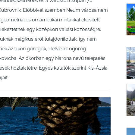
k vendégszeretőek és a várostól csupán 70
s Dubrovnik. Előbbivel szemben Neum városa nem
geometriai és ornametikai mintákkal ékesített
emlékeztetnek egy középkori vallási közösségre,
uknak mágikus erőt tulajdonítottak, így nem
nek az ókori görögök, illetve az ógörög
kovicba. Az ókorban egy Narona nevű település
pesek hoztak létre. Egyes kutatók szerint Kis-Ázsia
ait.