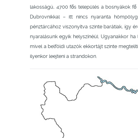
lakosságú, 4700 fős település a bosnyákok f
Dubrovnikkal – itt nincs nyaranta hömpölyg
pénztárcához viszonyítva szinte barátiak, így 
nyaralásunk egyik helyszínéül. Ugyanakkor ha le
mivel a belföldi utazók ekkortájt szinte megtel
ilyenkor leejteni a strandokon.