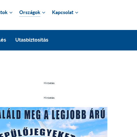
tok
Országok
Kapcsolat
lés
Utasbiztosítás
Hirdetés
Hirdetés