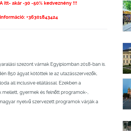
t- akár -30 -50% kedveznény !!!
 információ: +36301843424
nyaralási szezont várnak Egyiplomban 2018-ban is.
dén 850 ágyat kötöttek le az utazásszervezők,
oda all inclusive ellátással. Ezekben a
mellett, gyermek és felnőtt programok-,
magyar nyelvű szervezett programok várják a