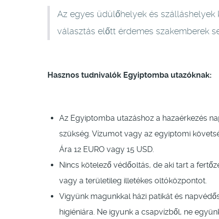
Az egyes üdülőhelyek és szálláshelyek k
választás előtt érdemes szakemberek s
Hasznos tudnivalók Egyiptomba utazóknak:
Az Egyiptomba utazáshoz a hazaérkezés napj
szükség. Vízumot vagy az egyiptomi követség
Ára 12 EURO vagy 15 USD.
Nincs kötelező védőoltás, de aki tart a fert
vagy a területileg illetékes oltóközpontot.
Vigyünk magunkkal házi patikát és napvédősz
higiéniára. Ne igyunk a csapvízből, ne együn