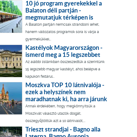
10 jó program gyerekekkel a
Balaton déli partján -
megmutatjuk térképen is
A Balaton partján nemcsak strandolni lehet,
hanem változatos programok sora is várja a
gyermekükkel...
Kastélyok Magyarországon -
ismerd meg a 15 legszebbet
Az alábbi listánkban összeszedtük a szerintünk
15 legszebb magyar kastélyt, ahol belépve a
kapukon feltárul...
Moszkva TOP 10 látnivalója -
ezek a helyszínek nem
maradhatnak ki, ha arra járunk
Annak érdekében, hogy megkönnyítsük a
Moszkvát választó utazók dolgát,
összegyűjtöttük azt a 10 látnivalót,...
Trieszt strandjai - Bagno alla
Laterna, Bagno Ausonia,