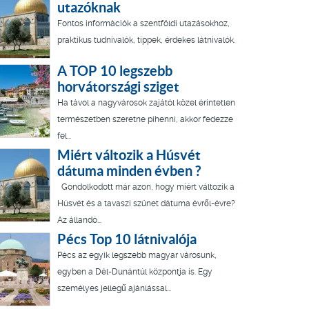
utazóknak
Fontos információk a szentföldi utazásokhoz,
praktikus tudnivalók, tippek, érdekes látnivalók.
A TOP 10 legszebb
horvátországi sziget
Ha távol a nagyvárosok zajától közel érintetlen
természetben szeretne pihenni, akkor fedezze
fel...
Miért változik a Húsvét
dátuma minden évben ?
Gondolkodott már azon, hogy miért változik a
Húsvét és a tavaszi szünet dátuma évről-évre?
Az állandó...
Pécs Top 10 látnivalója
Pécs az egyik legszebb magyar városunk,
egyben a Dél-Dunántúl központja is. Egy
személyes jellegű ajánlással...