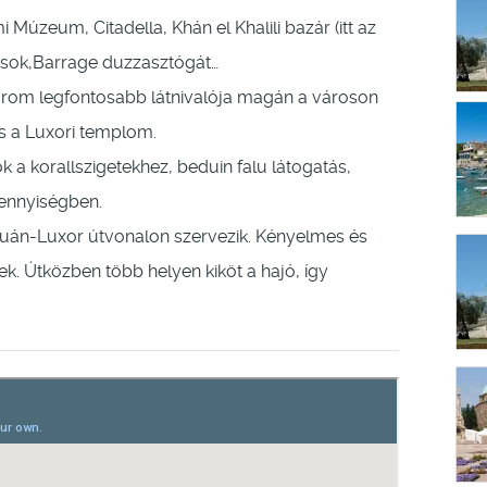
i Múzeum, Citadella, Khán el Khalili bazár (itt az
amisok,Barrage duzzasztógát…
árom legfontosabb látnivalója magán a városon
és a Luxori templom.
 a korallszigetekhez, beduin falu látogatás,
ennyiségben.
zuán-Luxor útvonalon szervezik. Kényelmes és
Útközben több helyen kiköt a hajó, így