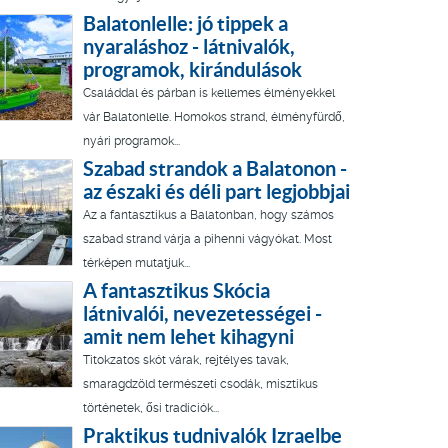
Balatonlelle: jó tippek a
nyaraláshoz - látnivalók,
programok, kirándulások
Családdal és párban is kellemes élményekkel
vár Balatonlelle. Homokos strand, élményfürdő,
nyári programok...
Szabad strandok a Balatonon -
az északi és déli part legjobbjai
Az a fantasztikus a Balatonban, hogy számos
szabad strand várja a pihenni vágyókat. Most
térképen mutatjuk...
A fantasztikus Skócia
látnivalói, nevezetességei -
amit nem lehet kihagyni
Titokzatos skót várak, rejtélyes tavak,
smaragdzöld természeti csodák, misztikus
történetek, ősi tradíciók...
Praktikus tudnivalók Izraelbe