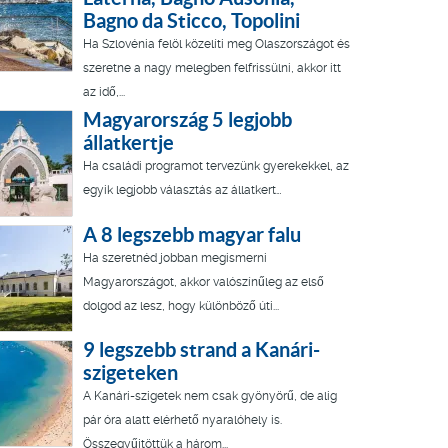
Bagno da Sticco, Topolini
Ha Szlovénia felöl közelíti meg Olaszországot és
szeretne a nagy melegben felfrissülni, akkor itt
az idő,...
Magyarország 5 legjobb
állatkertje
Ha családi programot tervezünk gyerekekkel, az
egyik legjobb választás az állatkert…
A 8 legszebb magyar falu
Ha szeretnéd jobban megismerni
Magyarországot, akkor valószínűleg az első
dolgod az lesz, hogy különböző úti...
9 legszebb strand a Kanári-
szigeteken
A Kanári-szigetek nem csak gyönyörű, de alig
pár óra alatt elérhető nyaralóhely is.
Összegyűjtöttük a három...