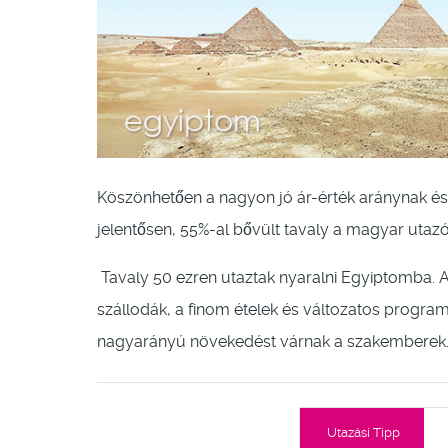
Köszönhetően a nagyon jó ár-érték aránynak é
jelentősen, 55%-al bővült tavaly a magyar uta
Tavaly 50 ezren utaztak nyaralni Egyiptomba. A
szállodák, a finom ételek és változatos progra
nagyarányú növekedést várnak a szakemberek
Utazási Tipp