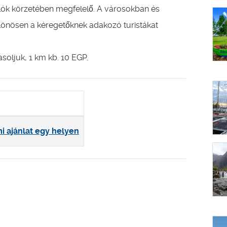
alók körzetében megfelelő. A városokban és
lönösen a kéregetőknek adakozó turistákat
soljuk, 1 km kb. 10 EGP.
i ajánlat egy helyen