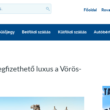
Főoldal
Rova
ülőjegy
Belföldi szállás
Külföldi szállás
Autóbér
gfizethető luxus a Vörös-