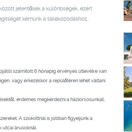
özött jelentősek a különbségek, ezért
egítségét kérnünk a tákékozódáshoz.
ától számított 6 hónapig érvényes útlevélre van
en, vagy érkezéskor a repülőtéren lehet váltani.
őzésektől, érdemes megkérdezni a háziorvosunkat,
ereket. A szokottnál is jobban figyeljünk a
k utcai árusoknál.