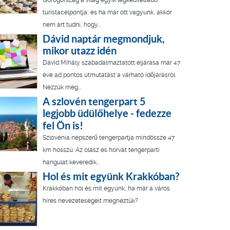
Görögország a világ egyik legkedveltebb
turistacélpontja, és ha már ott vagyunk, akkor
nem árt tudni, hogy...
Dávid naptár megmondjuk,
mikor utazz idén
Dávid Mihály szabadalmaztatott eljárása már 47
éve ad pontos útmutatást a várható időjárásról.
Nézzük meg...
A szlovén tengerpart 5
legjobb üdülőhelye - fedezze
fel Ön is!
Szlovénia népszerű tengerpartja mindössze 47
km hosszú. Az olasz és horvát tengerparti
hangulat keveredik...
Hol és mit együnk Krakkóban?
Krakkóban hol és mit együnk, ha már a város
híres nevezeteségeit megnéztük?