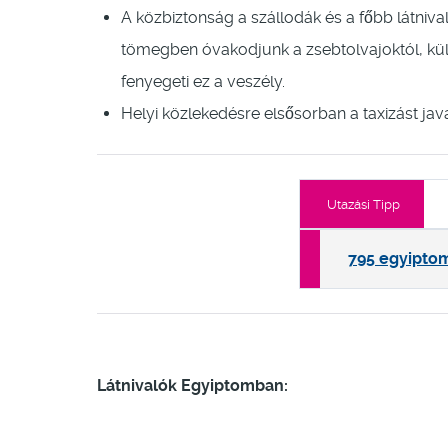
A közbiztonság a szállodák és a főbb látniv
tömegben óvakodjunk a zsebtolvajoktól, kü
fenyegeti ez a veszély.
Helyi közlekedésre elsősorban a taxizást java
Utazási Tipp
795 egyiptom
Látnivalók Egyiptomban: