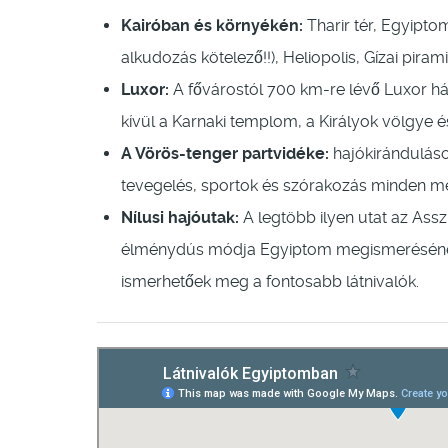
Kairóban és környékén:
Tharir tér, Egyiptom
alkudozás kötelező!!), Heliopolis, Gízai pir
Luxor:
A fővárostól 700 km-re lévő Luxor h
kívül a Karnaki templom, a Királyok völgye 
A Vörös-tenger partvidéke:
hajókirándulások
tevegelés, sportok és szórakozás minden m
Nílusi hajóutak:
A legtöbb ilyen utat az Ass
élménydús módja Egyiptom megismerésének. 
ismerhetőek meg a fontosabb látnivalók.