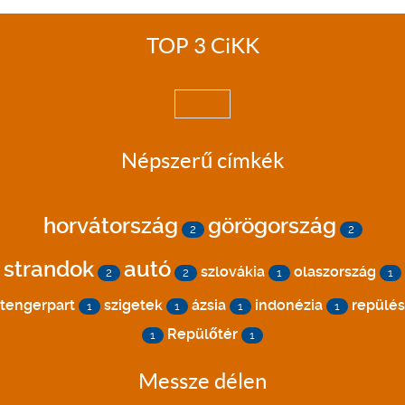
TOP 3 CiKK
Népszerű címkék
horvátország
görögország
2
2
strandok
autó
szlovákia
olaszország
2
2
1
1
tengerpart
szigetek
ázsia
indonézia
repülés
1
1
1
1
Repülőtér
1
1
Messze délen