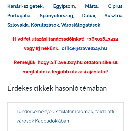
Kanári-szigetek
,
Egyiptom
,
Málta
,
Ciprus
,
Portugália
,
Spanyolország
,
Dubai
,
Ausztria
,
Szlovákia
,
Körutazások
,
Városlátogatások
Hívd fel utazási tanácsadóinkat!
+36301843424
vagy írj nekünk:
office@travelbay.hu
Reméljük, hogy a Travelbay.hu oldalon sikerül
megtalálni a legjobb utazási ajánlatot!
Érdekes cikkek hasonló témában
Tündérkémények, sziklatemplomok, földalatti
városok Kappadokiában