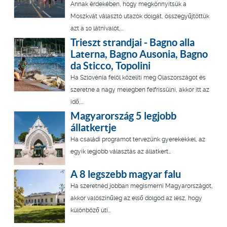
Annak érdekében, hogy megkönnyítsük a
Moszkvát választó utazók dolgát, összegyűjtöttük
azt a 10 látnivalót,...
Trieszt strandjai - Bagno alla
Laterna, Bagno Ausonia, Bagno
da Sticco, Topolini
Ha Szlovénia felöl közelíti meg Olaszországot és
szeretne a nagy melegben felfrissülni, akkor itt az
idő,...
Magyarország 5 legjobb
állatkertje
Ha családi programot tervezünk gyerekekkel, az
egyik legjobb választás az állatkert…
A 8 legszebb magyar falu
Ha szeretnéd jobban megismerni Magyarországot,
akkor valószínűleg az első dolgod az lesz, hogy
különböző úti...