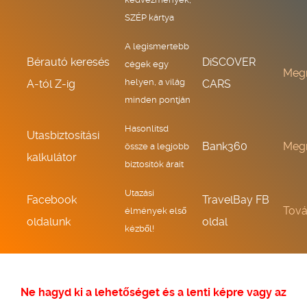
SZÉP kártya
A legismertebb
Bérautó keresés
DiSCOVER
cégek egy
Meg
helyen, a világ
A-tól Z-ig
CARS
minden pontján
Hasonlítsd
Utasbiztosítási
Bank360
Meg
össze a legjobb
kalkulátor
biztosítók árait
Utazási
Facebook
TravelBay FB
Tov
élmények első
oldalunk
oldal
kézből!
Ne hagyd ki a lehetőséget és a lenti képre vagy az