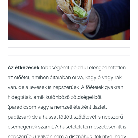
Az étkezések
többségénél például elengedhetetlen
az előétel, amiben általában olíva, kagyló vagy rák
van, de a levesek is népszerűek. A főételek gyakran
hidegtálak, amik különböző zöldségekből
(paradicsom vagy a nemzeti ételként tisztelt
padlizsán) de a hússal töltött szőlőlevél is népszerű
csemegének számít. A húsételek természetesen itt is
népszerűek (nyilván nem a disznóhús, tekintve, hogy