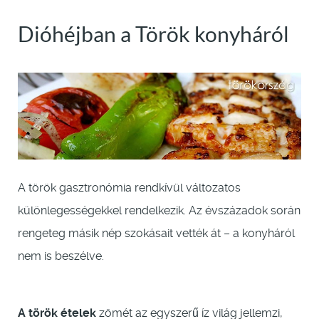
Dióhéjban a Török konyháról
A török gasztronómia rendkívül változatos
különlegességekkel rendelkezik. Az évszázadok során
rengeteg másik nép szokásait vették át – a konyháról
nem is beszélve.
A török ételek
zömét az egyszerű íz világ jellemzi,