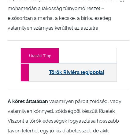
mohamedán a lakosság túlnyomó része) –
elsősorban a marha, a kecske, a birka, esetleg
valamilyen szárnyas kerülhet az asztalra.
Utazási Tipp
Török Riviéra legjobbjai
A köret általában
valamilyen párolt zöldség, vagy
valamilyen könnyed, zöldségből készült főzelék.
Viszont a török édességek fogyasztása hosszabb
távon felérhet egy jó kis diabétesszel, de akik