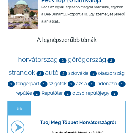
Pécs Top 10 látnivalója
Pécs az egyik legszebb magyar városunk, egyben
a Dél-Dunántúl központja is. Egy személyes jellegű
ajánlással...
A legnépszerűbb témák
horvátország
görögország
2
2
strandok
autó
szlovákia
olaszország
2
2
1
tengerpart
szigetek
ázsia
indonézia
1
1
1
1
1
repülés
Repülőtér
olcsó repülőjegy
1
1
1
link
Tudj Meg Többet Horvátországról
A legérdekesebb témák az Adriáról