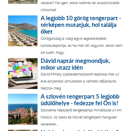
várakat? Ha igen, akkor kattints és olvasd tovább
cikkünket.
A legjobb 10 görög tengerpart -
térképen mutatjuk, hol találja
őket
Görögország a világ egyik legkedveltebb
turistacélpontja, és ha már ott vagyunk, akkor nem
árt tudni, hogy...
Dávid naptár megmondjuk,
mikor utazz idén
Dávid Mihály szabadalmaztatott eljárása már 47
éve ad pontos útmutatást a várható időjárásról.
Nézzük meg...
A szlovén tengerpart 5 legjobb
üdülőhelye - fedezze fel Ön is!
Szlovénia népszerű tengerpartja mindössze 47 km
hosszú. Az olasz és horvát tengerparti hangulat
keveredik...