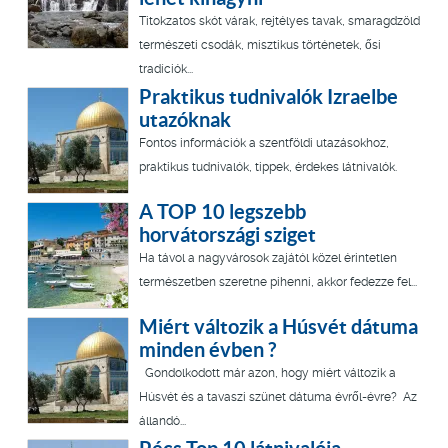
Titokzatos skót várak, rejtélyes tavak, smaragdzöld
természeti csodák, misztikus történetek, ősi
tradíciók...
Praktikus tudnivalók Izraelbe
utazóknak
Fontos információk a szentföldi utazásokhoz,
praktikus tudnivalók, tippek, érdekes látnivalók.
A TOP 10 legszebb
horvátországi sziget
Ha távol a nagyvárosok zajától közel érintetlen
természetben szeretne pihenni, akkor fedezze fel...
Miért változik a Húsvét dátuma
minden évben ?
Gondolkodott már azon, hogy miért változik a
Húsvét és a tavaszi szünet dátuma évről-évre? Az
állandó...