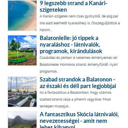
9 legszebb strand a Kanári-
szigeteken
A Kanári-szigetek nem csak gyönyörű, de alig pár
óra alatt elérhető nyaralóhely is. Összegyűjtöttük a
három...
Balatonlelle: jó tippek a
nyaraláshoz - látnivalók,
programok, kirándulások
Családdal és párban is kellemes élményekkel vár
Balatonlelle. Homokos strand, élményfürdő, nyári
programok...
Szabad strandok a Balatonon -
az északi és déli part legjobbjai
Az a fantasztikus a Balatonban, hogy számos
szabad strand várja a pihenni vágyókat. Most
térképen mutatjuk...
A fantasztikus Skócia látnivalói,
nevezetességei - amit nem
lehet kihagyni