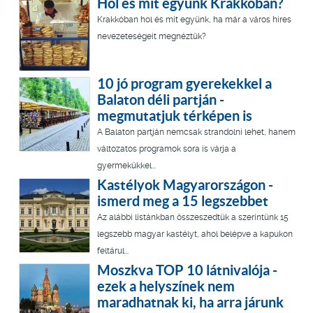
Hol és mit együnk Krakkóban?
Krakkóban hol és mit együnk, ha már a város híres
nevezeteségeit megnéztük?
10 jó program gyerekekkel a
Balaton déli partján -
megmutatjuk térképen is
A Balaton partján nemcsak strandolni lehet, hanem
változatos programok sora is várja a
gyermekükkel...
Kastélyok Magyarországon -
ismerd meg a 15 legszebbet
Az alábbi listánkban összeszedtük a szerintünk 15
legszebb magyar kastélyt, ahol belépve a kapukon
feltárul...
Moszkva TOP 10 látnivalója -
ezek a helyszínek nem
maradhatnak ki, ha arra járunk