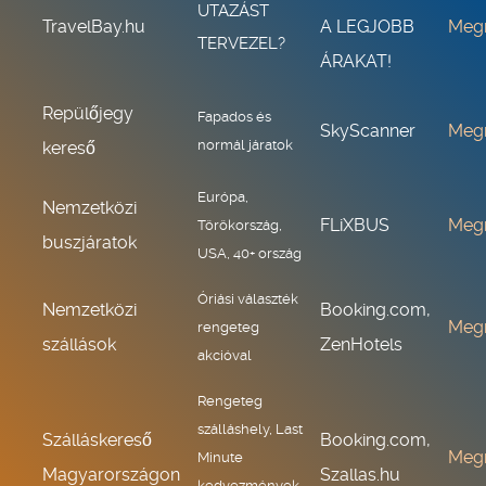
UTAZÁST
TravelBay.hu
A LEGJOBB
Meg
TERVEZEL?
ÁRAKAT!
Repülőjegy
Fapados és
SkyScanner
Meg
normál járatok
kereső
Európa,
Nemzetközi
FLiXBUS
Meg
Törökország,
buszjáratok
USA, 40+ ország
Óriási választék
Nemzetközi
Booking.com,
Meg
rengeteg
szállások
ZenHotels
akcióval
Rengeteg
szálláshely, Last
Szálláskereső
Booking.com,
Meg
Minute
Magyarországon
Szallas.hu
kedvezmények,