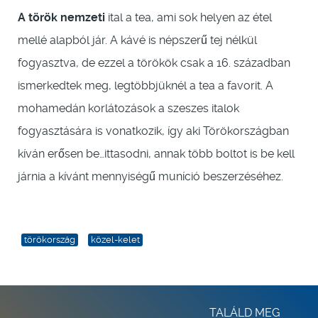
A török nemzeti
ital a tea, ami sok helyen az étel
mellé alapból jár. A kávé is népszerű tej nélkül
fogyasztva, de ezzel a törökök csak a 16. században
ismerkedtek meg, legtöbbjüknél a tea a favorit. A
mohamedán korlátozások a szeszes italok
fogyasztására is vonatkozik, így aki Törökországban
kíván erősen be…ittasodni, annak több boltot is be kell
járnia a kívánt mennyiségű muníció beszerzéséhez.
törökország
közel-kelet
TALÁLD MEG