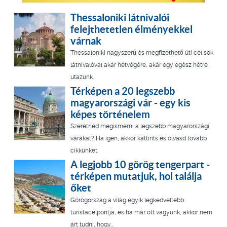
Thessaloniki látnivalói
felejthetetlen élményekkel
várnak
Thessaloniki nagyszerű és megfizethető úti cél sok
látnivalóval akár hétvégére, akár egy egész hétre
utazunk.
Térképen a 20 legszebb
magyarországi vár - egy kis
képes történelem
Szeretnéd megismerni a legszebb magyarországi
várakat? Ha igen, akkor kattints és olvasd tovább
cikkünket.
A legjobb 10 görög tengerpart -
térképen mutatjuk, hol találja
őket
Görögország a világ egyik legkedveltebb
turistacélpontja, és ha már ott vagyunk, akkor nem
árt tudni, hogy...