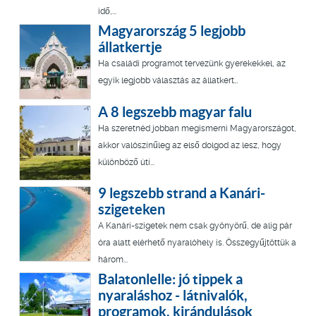
idő,...
Magyarország 5 legjobb
állatkertje
Ha családi programot tervezünk gyerekekkel, az
egyik legjobb választás az állatkert…
A 8 legszebb magyar falu
Ha szeretnéd jobban megismerni Magyarországot,
akkor valószínűleg az első dolgod az lesz, hogy
különböző úti...
9 legszebb strand a Kanári-
szigeteken
A Kanári-szigetek nem csak gyönyörű, de alig pár
óra alatt elérhető nyaralóhely is. Összegyűjtöttük a
három...
Balatonlelle: jó tippek a
nyaraláshoz - látnivalók,
programok, kirándulások