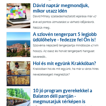
Dávid naptár megmondjuk,
mikor utazz idén
Dávid Mihály szabadalmaztatott eljárása már 47
éve ad pontos útmutatást a várható időjárásról.
Nézzük meg...
A szlovén tengerpart 5 legjobb
üdülőhelye - fedezze fel Ön is!
Szlovénia népszerű tengerpartja mindössze 47 km
hosszú. Az olasz és horvát tengerparti hangulat
keveredik...
Hol és mit együnk Krakkóban?
Krakkóban hol és mit együnk, ha már a város híres
nevezeteségeit megnéztük?
10 jó program gyerekekkel a
Balaton déli partján -
megmutatjuk térképen is