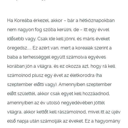
Ha Koreába érkezel, akkor – bár a hétköznapokban
nem nagyon fog szóba kerülni, de – itt egy évvel
idősebb vagy. Csak ide kell jönni, és máris éveket
öregedsz..... Ez azért van, mert a koreaiak szerint a
baba a terhességgel együtt számolva egyéves
korában jön a világra, és ez okozza azt, hogy rá kell
számolnod plusz egy évet az életkorodra (ha
szeptember előtti vagy). Amennyiben szeptember
előtt születtél, akkor csak egyet kell hozzáadnod,
amennyiben az év utolsó negyedévében jöttél
világra, akkor kettőt kell rászámolnod, mivel itt az újév
első napja után számolják az éveket. Ez a hagyomány