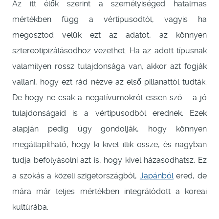
Az itt élők szerint a személyiséged hatalmas
mértékben függ a vértípusodtól, vagyis ha
megosztod velük ezt az adatot, az könnyen
sztereotipizálásodhoz vezethet. Ha az adott típusnak
valamilyen rossz tulajdonsága van, akkor azt fogják
vallani, hogy ezt rád nézve az első pillanattól tudták.
De hogy ne csak a negatívumokról essen szó – a jó
tulajdonságaid is a vértípusodból erednek. Ezek
alapján pedig úgy gondolják, hogy könnyen
megállapítható, hogy ki kivel illik össze, és nagyban
tudja befolyásolni azt is, hogy kivel házasodhatsz. Ez
a szokás a közeli szigetországból,
Japánból
ered, de
mára már teljes mértékben integrálódott a koreai
kultúrába.