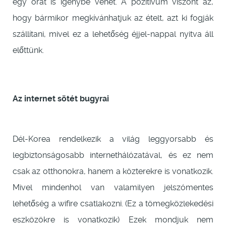
egy órát is igénybe vehet. A pozitívum viszont az,
hogy bármikor megkívánhatjuk az ételt, azt ki fogják
szállítani, mivel ez a lehetőség éjjel-nappal nyitva áll
előttünk.
Az internet sötét bugyrai
Dél-Korea rendelkezik a világ leggyorsabb és
legbiztonságosabb internethálózatával, és ez nem
csak az otthonokra, hanem a közterekre is vonatkozik.
Mivel mindenhol van valamilyen jelszómentes
lehetőség a wifire csatlakozni. (Ez a tömegközlekedési
eszközökre is vonatkozik) Ezek mondjuk nem