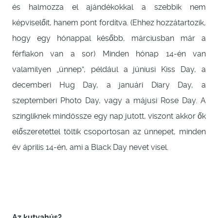
és halmozza el ajándékokkal a szebbik nem
képviselőit, hanem pont fordítva. (Ehhez hozzátartozik,
hogy egy hónappal később, márciusban már a
férfiakon van a sor) Minden hónap 14-én van
valamilyen „ünnep”, például a júniusi Kiss Day, a
decemberi Hug Day, a januári Diary Day, a
szeptemberi Photo Day, vagy a májusi Rose Day. A
szingliknek mindössze egy nap jutott, viszont akkor ők
előszeretettel töltik csoportosan az ünnepet, minden
év április 14-én, ami a Black Day nevet visel.
Az kutyahús?