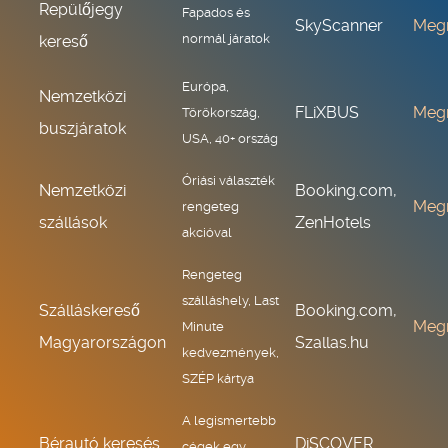
Repülőjegy
Fapados és
SkyScanner
Meg
normál járatok
kereső
Európa,
Nemzetközi
FLiXBUS
Meg
Törökország,
buszjáratok
USA, 40+ ország
Óriási választék
Nemzetközi
Booking.com,
Meg
rengeteg
szállások
ZenHotels
akcióval
Rengeteg
szálláshely, Last
Szálláskereső
Booking.com,
Meg
Minute
Magyarországon
Szallas.hu
kedvezmények,
SZÉP kártya
A legismertebb
Bérautó keresés
DiSCOVER
cégek egy