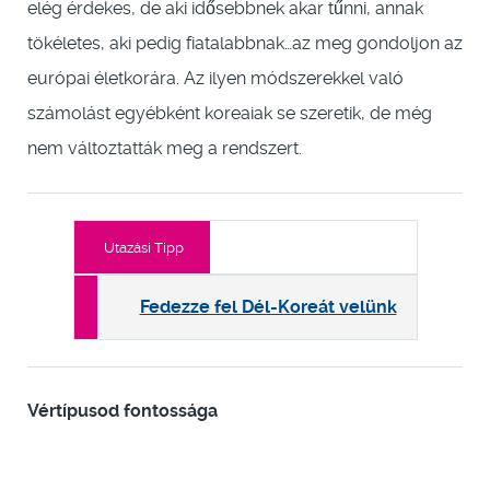
elég érdekes, de aki idősebbnek akar tűnni, annak
tökéletes, aki pedig fiatalabbnak…az meg gondoljon az
európai életkorára. Az ilyen módszerekkel való
számolást egyébként koreaiak se szeretik, de még
nem változtatták meg a rendszert.
Utazási Tipp
Fedezze fel Dél-Koreát velünk
Vértípusod fontossága