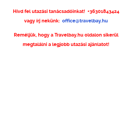
Hívd fel utazási tanácsadóinkat!
+36301843424
vagy írj nekünk:
office@travelbay.hu
Reméljük, hogy a Travelbay.hu oldalon sikerül
megtalálni a legjobb utazási ajánlatot!