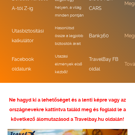
Meg
helyen, a világ
A-tól Z-ig
CARS
minden pontján
Hasonlítsd
Utasbiztosítási
Bank360
Meg
össze a legjobb
kalkulátor
biztosítók árait
Utazási
Facebook
TravelBay FB
Tov
élmények első
oldalunk
oldal
kézből!
Ne hagyd ki a lehetőséget és a lenti képre vagy az
országnevekre kattintva találd meg és foglald le a
következő álomutazásod a Travelbay.hu oldalán!