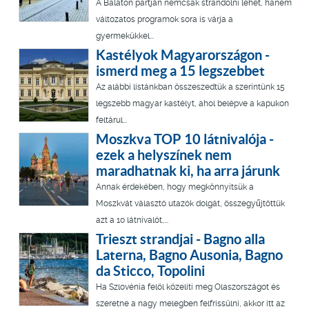
A Balaton partján nemcsak strandolni lehet, hanem
változatos programok sora is várja a
gyermekükkel...
Kastélyok Magyarországon -
ismerd meg a 15 legszebbet
Az alábbi listánkban összeszedtük a szerintünk 15
legszebb magyar kastélyt, ahol belépve a kapukon
feltárul...
Moszkva TOP 10 látnivalója -
ezek a helyszínek nem
maradhatnak ki, ha arra járunk
Annak érdekében, hogy megkönnyítsük a
Moszkvát választó utazók dolgát, összegyűjtöttük
azt a 10 látnivalót,...
Trieszt strandjai - Bagno alla
Laterna, Bagno Ausonia, Bagno
da Sticco, Topolini
Ha Szlovénia felöl közelíti meg Olaszországot és
szeretne a nagy melegben felfrissülni, akkor itt az