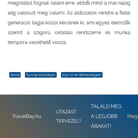
megoldást fognak találni erre, ebből mind a mai napig
alig valósult meg valami. Az áldozatok rendre a fiatal
generáció tagjai közül kerülnek ki, ami egyes elemzők
szerint a szigorú oktatási rendszerre és munka
tempóra vezethető vissza.
ázsia
furcsa szokások
top 10 érdekességek
TALÁLD MEG
UTAZÁST
TravelBay.hu
A LEGJOBB
Meg
TERVEZEL?
ÁRAKAT!